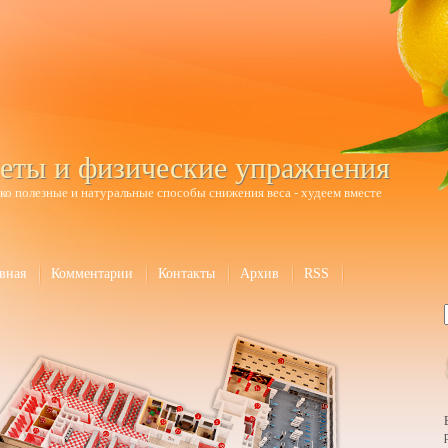
еты и физические упражнения
ко полезные и натуральные способы снижения веса - худеем вместе
вная
Комментарии
Контакты
Архив
RSS