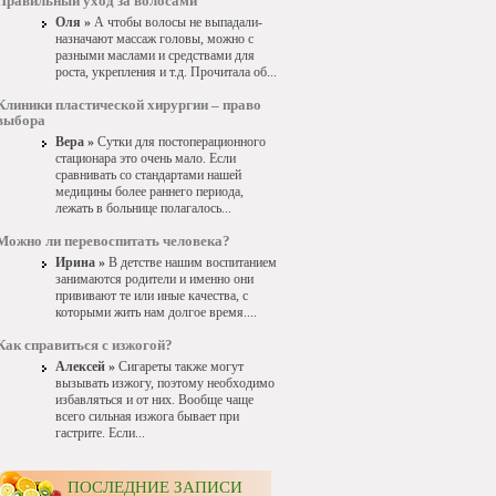
Правильный уход за волосами
Оля »
А чтобы волосы не выпадали-
назначают массаж головы, можно с
разными маслами и средствами для
роста, укрепления и т.д. Прочитала об...
Клиники пластической хирургии – право
выбора
Вера »
Сутки для постоперационного
стационара это очень мало. Если
сравнивать со стандартами нашей
медицины более раннего периода,
лежать в больнице полагалось...
Можно ли перевоспитать человека?
Ирина »
В детстве нашим воспитанием
занимаются родители и именно они
прививают те или иные качества, с
которыми жить нам долгое время....
Как справиться с изжогой?
Алексей »
Сигареты также могут
вызывать изжогу, поэтому необходимо
избавляться и от них. Вообще чаще
всего сильная изжога бывает при
гастрите. Если...
ПОСЛЕДНИЕ ЗАПИСИ