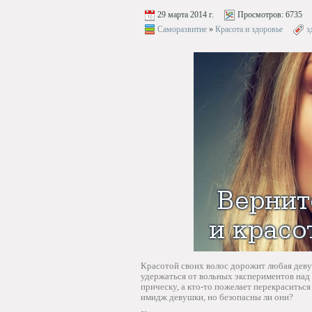
29 марта 2014 г.
Просмотров:
6735
Саморазвитие
»
Красота и здоровье
з
Красотой своих волос дорожит любая девуш
удержаться от вольных экспериментов над 
прическу, а кто-то пожелает перекраситься
имидж девушки, но безопасны ли они?