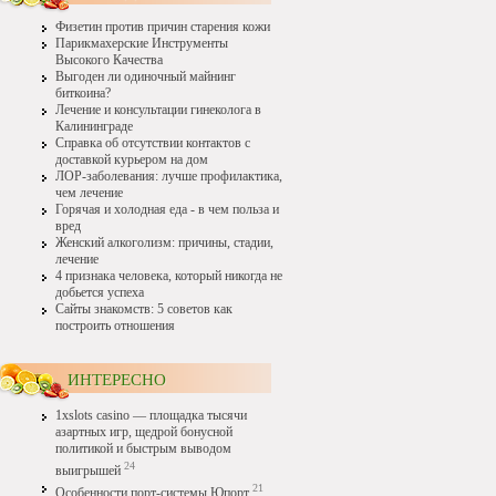
Физетин против причин старения кожи
Парикмахерские Инструменты
Высокого Качества
Выгоден ли одиночный майнинг
биткоина?
Лечение и консультации гинеколога в
Калининграде
Справка об отсутствии контактов с
доставкой курьером на дом
ЛОР-заболевания: лучше профилактика,
чем лечение
Горячая и холодная еда - в чем польза и
вред
Женский алкоголизм: причины, стадии,
лечение
4 признака человека, который никогда не
добьется успеха
Сайты знакомств: 5 советов как
построить отношения
ИНТЕРЕСНО
1xslots casino — площадка тысячи
азартных игр, щедрой бонусной
политикой и быстрым выводом
24
выигрышей
21
Особенности порт-системы Юпорт