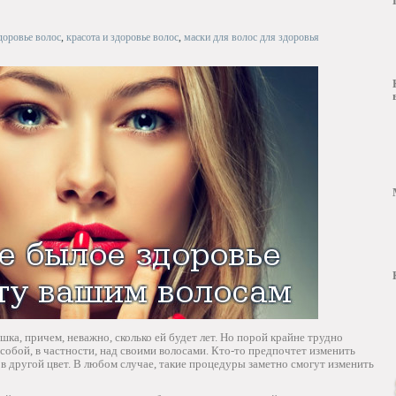
доровье волос
,
красота и здоровье волос
,
маски для волос для здоровья
ка, причем, неважно, сколько ей будет лет. Но порой крайне трудно
собой, в частности, над своими волосами. Кто-то предпочтет изменить
 в другой цвет. В любом случае, такие процедуры заметно смогут изменить