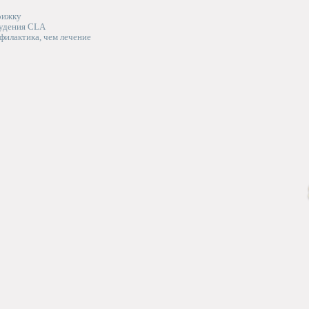
рижку
худения CLA
филактика, чем лечение