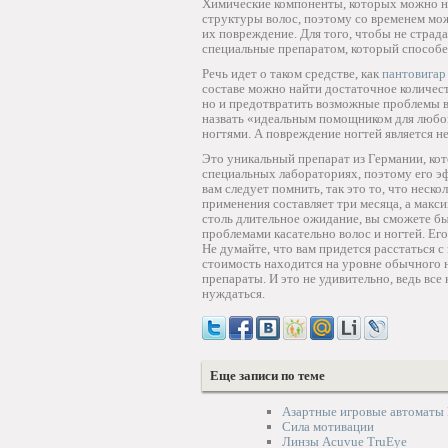
Химические компоненты, которых можно на
структуры волос, поэтому со временем мо
их повреждение. Для того, чтобы не страд
специальные препаратом, который способен
Речь идет о таком средстве, как
пантовигар
составе можно найти достаточное количест
но и предотвратить возможные проблемы в 
назвать «идеальным помощником для любой 
ногтями. А повреждение ногтей является н
Это уникальный препарат из Германии, кот
специальных лабораториях, поэтому его эф
вам следует помнить, так это то, что нес
применения составляет три месяца, а макс
столь длительное ожидание, вы сможете бы
проблемами касательно волос и ногтей. Его
Не думайте, что вам придется расстаться с
стоимость находится на уровне обычного н
препараты. И это не удивительно, ведь все
нуждаться.
Еще записи по теме
Азартные игровые автоматы 
Сила мотивации
Линзы Acuvue TruEye