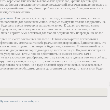
йти огромное множество в любом лаке для волос, крайне вредны для
жно добиться довольно негативных последствий, включая выпадение волос и
ать в дальнейшем от подобных проблем с волосами, необходимо запастить
 защитить вас от них.
 для волос
. Его прелесть, в первую очередь, заключается в том, что в его
во полезных для волос витаминов, которые смогут не только оздоровить их,
будущем, среди которых и выпадение волос. К слову, его можно смело
девушки», поскольку он сможет помочь не только с волосами, но и с
е менее «приятным» аспектом для любой девушки, чем повреждение волос.
орый не имеет достойных аналогов. Он был многократно тестирован в
фективность смогла найти себе реальное подтверждение. Единственное, что
кольких приемом данного препарата будет недостаточно. Минимальный курс
имально допустимый порог доходит до шести месяцев. Но даже несмотря на
ть уверенными в том, что он действительно сможет помочь вам с
 не так уж сложно приобрести, поэтому вы сможете сделать это хоть сейчас.
 крупной суммой денег для того, чтобы заполучить его, поскольку его
едорогого лекарства, но с куда большей эффективностью, чем остальные
 качественное необходимо делать доступным для каждого, кто в этом будет
Вулкан онлайн: что выбрать