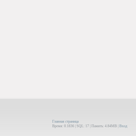
Главная страница
Время: 0.1836 | SQL: 17 | Память: 4.84MB
|
Вход