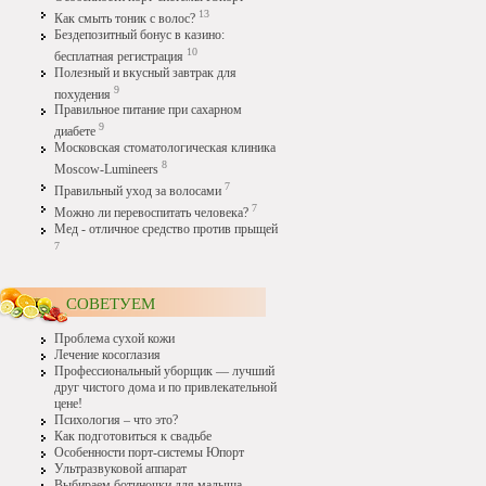
13
Как смыть тоник с волос?
Бездепозитный бонус в казино:
10
бесплатная регистрация
Полезный и вкусный завтрак для
9
похудения
Правильное питание при сахарном
9
диабете
Московская стоматологическая клиника
8
Moscow-Lumineers
7
Правильный уход за волосами
7
Можно ли перевоспитать человека?
Мед - отличное средство против прыщей
7
СОВЕТУЕМ
Проблема сухой кожи
Лечение косоглазия
Профессиональный уборщик — лучший
друг чистого дома и по привлекательной
цене!
Психология – что это?
Как подготовиться к свадьбе
Особенности порт-системы Юпорт
Ультразвуковой аппарат
Выбираем ботиночки для малыша