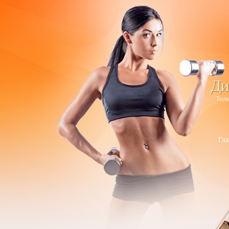
Ди
Толь
Гла