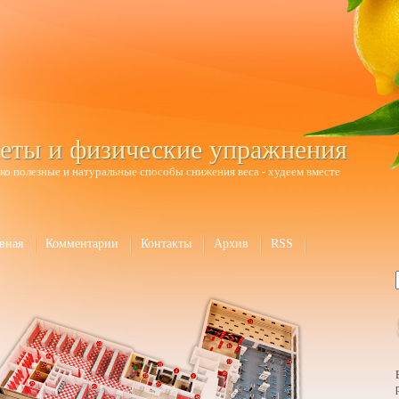
еты и физические упражнения
ко полезные и натуральные способы снижения веса - худеем вместе
вная
Комментарии
Контакты
Архив
RSS