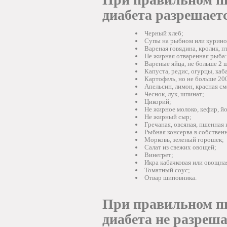
диабета разрешает
Черный хлеб;
Супы на рыбном или курино
Вареная говядина, кролик, пт
Не жирная отваренная рыба: 
Вареные яйца, не больше 2 ш
Капуста, редис, огурцы, каба
Картофель, но не больше 200
Апельсин, лимон, красная см
Чеснок, лук, шпинат;
Цикорий;
Не жирное молоко, кефир, йо
Не жирный сыр;
Гречаная, овсяная, пшенная 
Рыбная консерва в собственн
Морковь, зеленый горошек;
Салат из свежих овощей;
Винегрет;
Икра кабачковая или овощна
Томатный соус;
Отвар шиповника.
При правильном пи
диабета не разреша