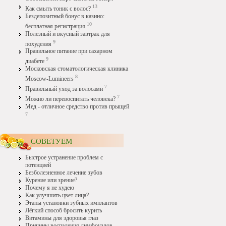
13
Как смыть тоник с волос?
Бездепозитный бонус в казино:
10
бесплатная регистрация
Полезный и вкусный завтрак для
9
похудения
Правильное питание при сахарном
9
диабете
Московская стоматологическая клиника
8
Moscow-Lumineers
7
Правильный уход за волосами
7
Можно ли перевоспитать человека?
Мед - отличное средство против прыщей
7
СОВЕТУЕМ
Быстрое устранение проблем с
потенцией
Безболезненное лечение зубов
Курение или зрение?
Почему я не худею
Как улучшить цвет лица?
Этапы установки зубных имплантов
Лёгкий способ бросить курить
Витамины для здоровья глаз
Причины воспаления лимфоузлов