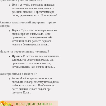
Правильный уход за волосами
Оля »
А чтобы волосы не выпадали-
назначают массаж головы, можно с
разными маслами и средствами для
роста, укрепления и т.д. Прочитала об...
Клиники пластической хирургии – право
выбора
Вера »
Сутки для постоперационного
стационара это очень мало. Если
сравнивать со стандартами нашей
медицины более раннего периода,
лежать в больнице полагалось...
Можно ли перевоспитать человека?
Ирина »
В детстве нашим воспитанием
занимаются родители и именно они
прививают те или иные качества, с
которыми жить нам долгое время....
Как справиться с изжогой?
Алексей »
Сигареты также могут
вызывать изжогу, поэтому необходимо
избавляться и от них. Вообще чаще
всего сильная изжога бывает при
гастрите. Если...
ПОСЛЕДНИЕ ЗАПИСИ