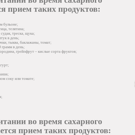
ся прием таких продуктов:
м бульоне;
ица, телятина;
судак, треска, щука;
тук в день;
чки, тыква, баклажаны, томат;
 грамм в день;
ородина, грейпфрут – кислые сорта фруктов;
гурт;
каша;
ом соку или томате;
я;
тании во время сахарного
ется прием таких продуктов: