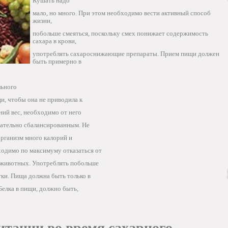
Кушать надо
мало, но много. При этом необходимо вести активный способ
жизни,
побольше смеяться, поскольку смех понижает содержимость
сахара в крови,
употреблять сахароснижающие препараты. Прием пищи должен
быть примерно в
льного
и, чтобы она не приводила к
ний вес, необходимо от него
зательно сбалансированным. Не
организм много калорий и
ходимо по максимуму отказаться от
 животных. Употреблять побольше
ки. Пища должна быть только в
Белка в пищи, должно быть,
тании во время сахарного