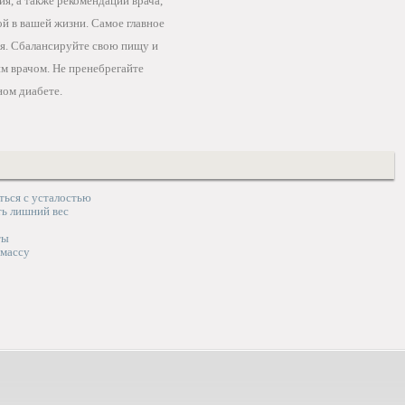
я, а также рекомендаций врача,
ой в вашей жизни. Самое главное
ьзя. Сбалансируйте свою пищу и
им врачом. Не пренебрегайте
ном диабете.
ться с усталостью
ь лишний вес
ты
массу