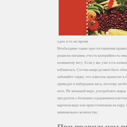
одно и то же время.
Необходимо также при составлении прави
рациона питания, учесть калорийность пищ
излишнему весу. Если у вас уже есть излиш
избавиться. Состав пищи должен быть обя
забывайте также, что алкоголь приносит в 
приводит к набиранию веса, поэтому необ
него. По меньшей мере, употреблять жиры
продуктов с большим содержанием клетчат
вареном виде или приготовленная на пару. 
минимальное количество.
При правильном пи