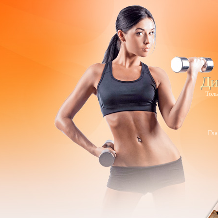
Ди
Толь
Гла