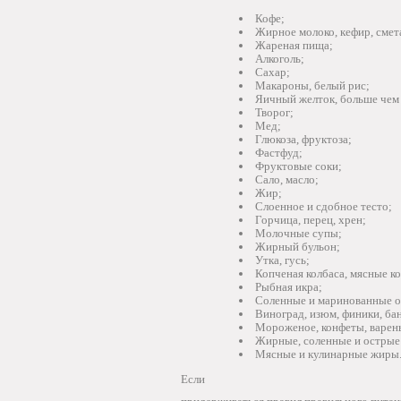
Кофе;
Жирное молоко, кефир, смет
Жареная пища;
Алкоголь;
Сахар;
Макароны, белый рис;
Яичный желток, больше чем 
Творог;
Мед;
Глюкоза, фруктоза;
Фастфуд;
Фруктовые соки;
Сало, масло;
Жир;
Слоенное и сдобное тесто;
Горчица, перец, хрен;
Молочные супы;
Жирный бульон;
Утка, гусь;
Копченая колбаса, мясные к
Рыбная икра;
Соленные и маринованные 
Виноград, изюм, финики, ба
Мороженое, конфеты, варен
Жирные, соленные и острые
Мясные и кулинарные жиры
Если