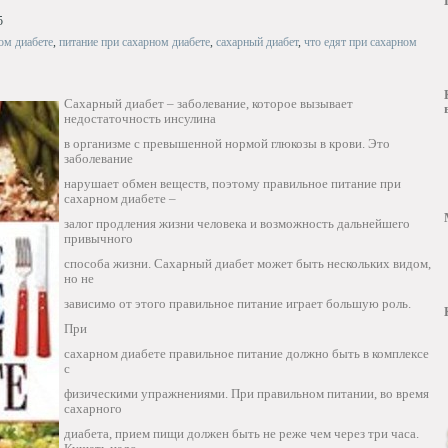
5
ом диабете
,
питание при сахарном диабете
,
сахарный диабет
,
что едят при сахарном
Сахарный диабет – заболевание, которое вызывает
недостаточность инсулина
в организме с превышенной нормой глюкозы в крови. Это
заболевание
нарушает обмен веществ, поэтому правильное питание при
сахарном диабете –
залог продления жизни человека и возможность дальнейшего
привычного
способа жизни. Сахарный диабет может быть нескольких видом,
но не
зависимо от этого правильное питание играет большую роль.
При
сахарном диабете правильное питание должно быть в комплексе
с
физическими упражнениями. При правильном питании, во время
сахарного
диабета, прием пищи должен быть не реже чем через три часа.