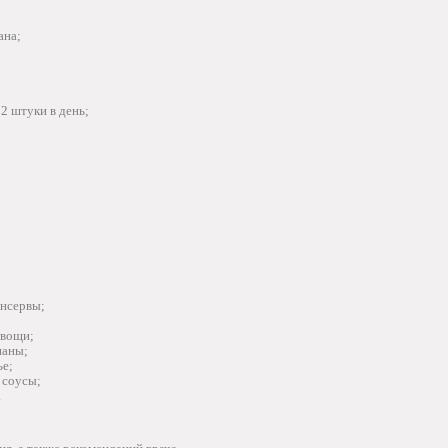
ана;
2 штуки в день;
онсервы;
овощи;
наны;
ье;
 соусы;
.