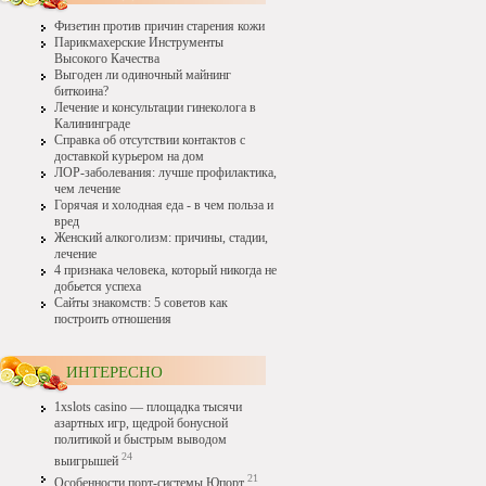
Физетин против причин старения кожи
Парикмахерские Инструменты
Высокого Качества
Выгоден ли одиночный майнинг
биткоина?
Лечение и консультации гинеколога в
Калининграде
Справка об отсутствии контактов с
доставкой курьером на дом
ЛОР-заболевания: лучше профилактика,
чем лечение
Горячая и холодная еда - в чем польза и
вред
Женский алкоголизм: причины, стадии,
лечение
4 признака человека, который никогда не
добьется успеха
Сайты знакомств: 5 советов как
построить отношения
ИНТЕРЕСНО
1xslots casino — площадка тысячи
азартных игр, щедрой бонусной
политикой и быстрым выводом
24
выигрышей
21
Особенности порт-системы Юпорт