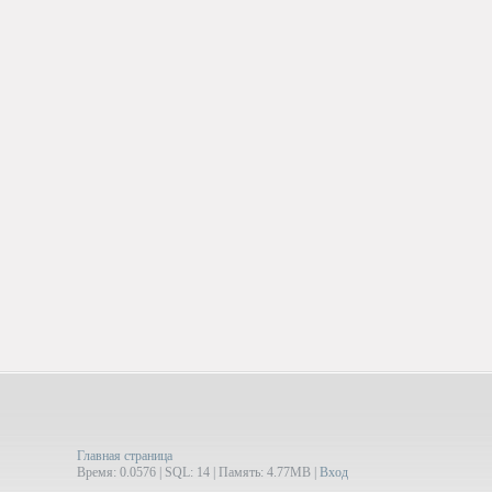
Главная страница
Время: 0.0576 | SQL: 14 | Память: 4.77MB
|
Вход