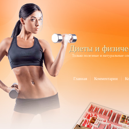
Диеты и физиче
Только полезные и натуральные сп
Главная
Комментарии
К