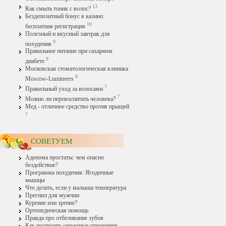
13
Как смыть тоник с волос?
Бездепозитный бонус в казино:
10
бесплатная регистрация
Полезный и вкусный завтрак для
9
похудения
Правильное питание при сахарном
9
диабете
Московская стоматологическая клиника
8
Moscow-Lumineers
7
Правильный уход за волосами
7
Можно ли перевоспитать человека?
Мед - отличное средство против прыщей
7
СОВЕТУЕМ
Аденома простаты: чем опасно
бездействие?
Программа похудения: Ягодичные
мышцы
Что делать, если у малыша температура
Прегнил для мужчин
Курение или зрение?
Ортопедическая помощь
Правда про отбеливание зубов
Как построить серьезные отношения