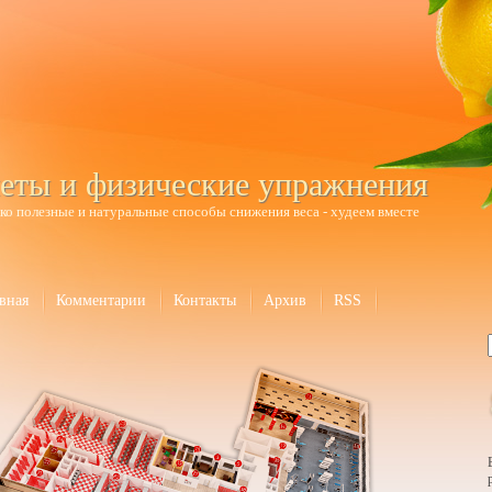
еты и физические упражнения
ко полезные и натуральные способы снижения веса - худеем вместе
вная
Комментарии
Контакты
Архив
RSS