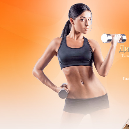
Ди
Толь
Гла