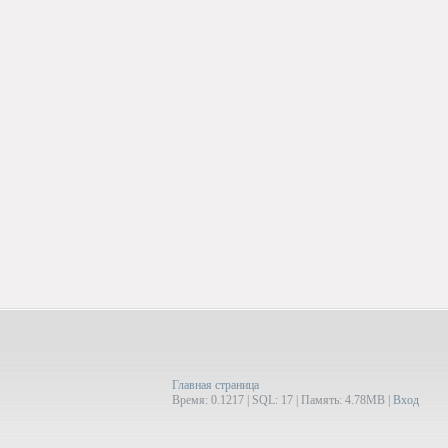
Главная страница
Время: 0.1217 | SQL: 17 | Память: 4.78MB
|
Вход