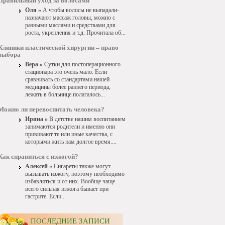
Правильный уход за волосами
Оля »
А чтобы волосы не выпадали-
назначают массаж головы, можно с
разными маслами и средствами для
роста, укрепления и т.д. Прочитала об...
Клиники пластической хирургии – право
выбора
Вера »
Сутки для постоперационного
стационара это очень мало. Если
сравнивать со стандартами нашей
медицины более раннего периода,
лежать в больнице полагалось...
Можно ли перевоспитать человека?
Ирина »
В детстве нашим воспитанием
занимаются родители и именно они
прививают те или иные качества, с
которыми жить нам долгое время....
Как справиться с изжогой?
Алексей »
Сигареты также могут
вызывать изжогу, поэтому необходимо
избавляться и от них. Вообще чаще
всего сильная изжога бывает при
гастрите. Если...
ПОСЛЕДНИЕ ЗАПИСИ