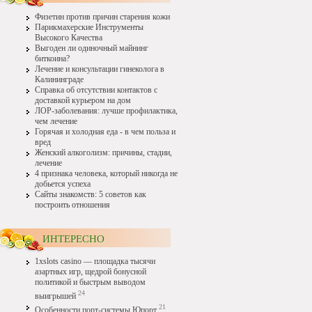
Физетин против причин старения кожи
Парикмахерские Инструменты
Высокого Качества
Выгоден ли одиночный майнинг
биткоина?
Лечение и консультации гинеколога в
Калининграде
Справка об отсутствии контактов с
доставкой курьером на дом
ЛОР-заболевания: лучше профилактика,
чем лечение
Горячая и холодная еда - в чем польза и
вред
Женский алкоголизм: причины, стадии,
лечение
4 признака человека, который никогда не
добьется успеха
Сайты знакомств: 5 советов как
построить отношения
ИНТЕРЕСНО
1xslots casino — площадка тысячи
азартных игр, щедрой бонусной
политикой и быстрым выводом
24
выигрышей
21
Особенности порт-системы Юпорт