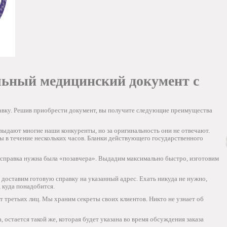
льный медицинский документ с
авку. Решив приобрести документ, вы получите следующие преимущества
выдают многие наши конкуренты, но за оригинальность они не отвечают.
в течение нескольких часов. Бланки действующего государственного
и справка нужна была «позавчера». Выдадим максимально быстро, изготовим
ы доставим готовую справку на указанный адрес. Ехать никуда не нужно,
 куда понадобится.
т третьих лиц. Мы храним секреты своих клиентов. Никто не узнает об
остается такой же, которая будет указана во время обсуждения заказа