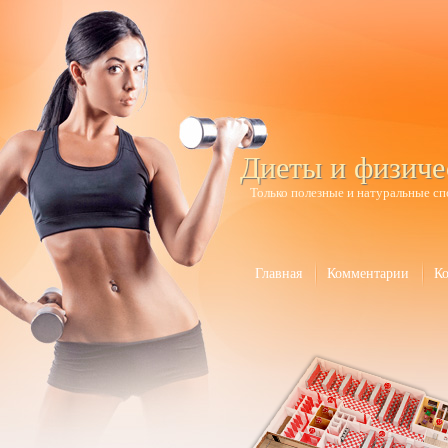
Диеты и физиче
Только полезные и натуральные сп
Главная
Комментарии
К