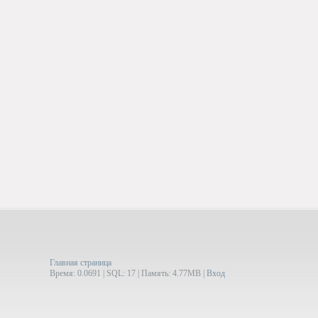
Главная страница
Время: 0.0691 | SQL: 17 | Память: 4.77MB
|
Вход