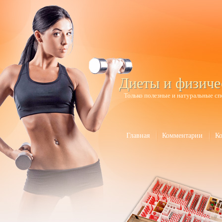
Диеты и физиче
Только полезные и натуральные сп
Главная
Комментарии
К