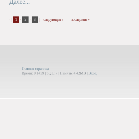
Далее...
·
|
1
·
2
·
3
|
следующая ›
·
последняя »
Главная страница
Время: 0.1459 | SQL: 7 | Память: 4.42MB
|
Вход