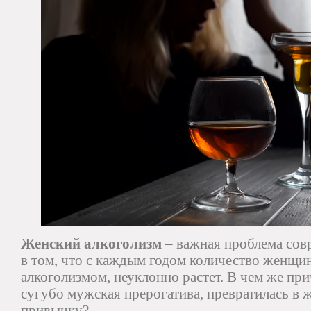
Женский алкоголизм
– важная проблема сов
в том, что с каждым годом количество женщи
алкоголизмом, неуклонно растет. В чем же прич
сугубо мужская прерогатива, превратилась в
привычку?