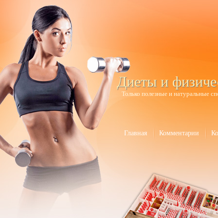
Диеты и физиче
Только полезные и натуральные сп
Главная
Комментарии
К