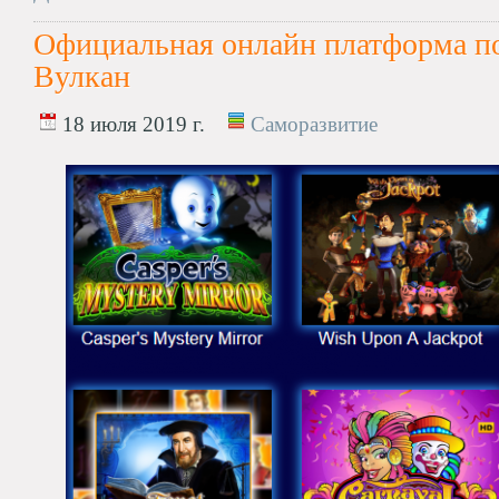
Официальная онлайн платформа п
Вулкан
18 июля 2019 г.
Саморазвитие