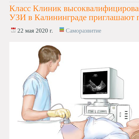
Класс Клиник высоквалифицирова
УЗИ в Калининграде приглашают 
22 мая 2020 г.
Саморазвитие