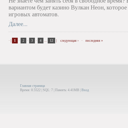
Не знаете чем занять себя в свободное время?
вариантом будет казино Вулкан Неон, которое
игровых автоматов.
Далее...
·
|
1
·
2
·
3
·
4
...
12
|
следующая ›
·
последняя »
Главная страница
Время: 0.5522 | SQL: 7 | Память: 4.41MB
|
Вход