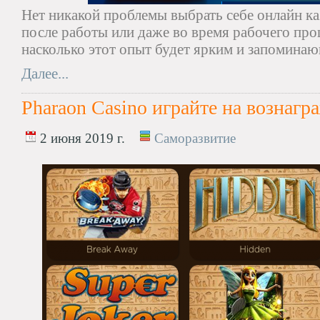
Нет никакой проблемы выбрать себе онлайн ка
после работы или даже во время рабочего проц
насколько этот опыт будет ярким и запомина
Далее...
Pharaon Casino играйте на вознагр
2 июня 2019 г.
Саморазвитие