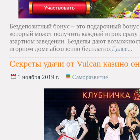
Бездепозитный бонус – это подарочный бонус 
который может получить каждый игрок сразу 
азартном заведении. Бездепы дают возможност
игорном доме абсолютно бесплатно.
Далее...
Секреты удачи от Vulcan казино о
1 ноября 2019 г.
Саморазвитие