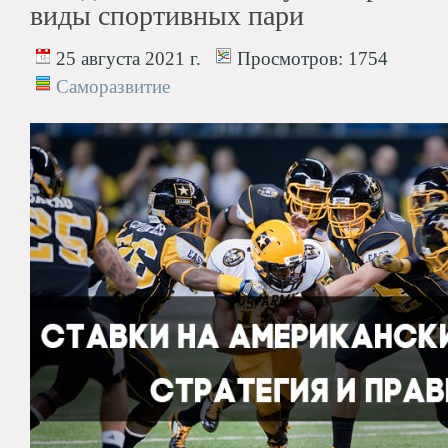
виды спортивных пари
25 августа 2021 г.
Просмотров:
1754
Саморазвитие