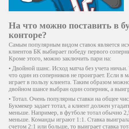
На что можно поставить в б
конторе?
Самым популярным видом ставок является исхо
клиентов БК выбирает победу первого соперни
Кроме этого, можно заключить пари на:
• Двойной шанс. Исход матча без учета ничьи. Т
что один из соперников не проиграет. Если в м
играет в пользу клиента. Таким образом можно
двойном шансе выбран один соперник, а выигр
• Тотал. Очень популярны ставки на общее чис
Букмекер задает тотал, а клиент должен угада
меньше. Например, в футболе тотал обычно 2,5
меньше. Команды играют 1:1. Ставка выиграла
счетом 2:1 или больше, то выиграет ставка то