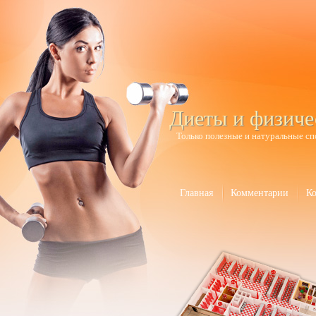
Диеты и физиче
Только полезные и натуральные сп
Главная
Комментарии
К