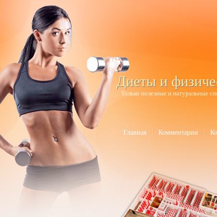
Диеты и физиче
Только полезные и натуральные сп
Главная
Комментарии
К