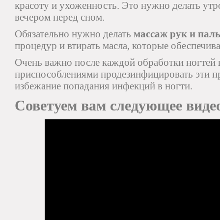
красоту и ухоженность. Это нужно делать ут
вечером перед сном.
Обязательно нужно делать
массаж рук и пал
процедур и втирать масла, которые обеспечив
Очень важно после каждой обработки ногтей
приспособлениями продезинфицировать эти п
избежание попадания инфекций в ногти.
Советуем вам следующее виде