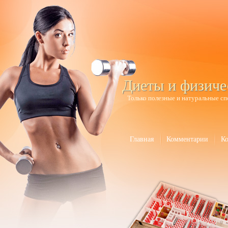
Диеты и физиче
Только полезные и натуральные сп
Главная
Комментарии
К