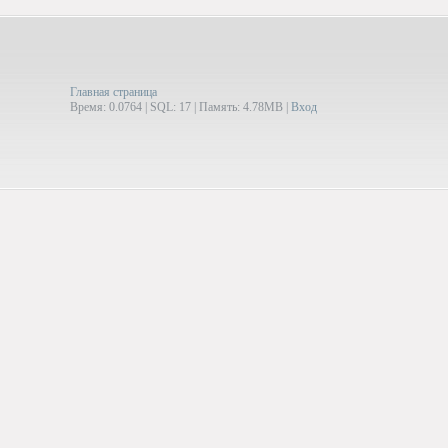
Главная страница
Время: 0.0764 | SQL: 17 | Память: 4.78MB
|
Вход