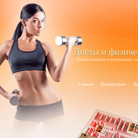
Диеты и физиче
Только полезные и натуральные сп
Главная
Комментарии
К