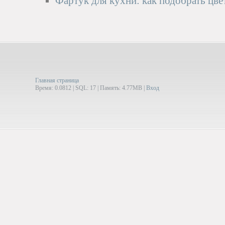
Фартук для кухни: как подобрать цве
Главная страница
Время: 0.0812 | SQL: 17 | Память: 4.77MB
|
Вход