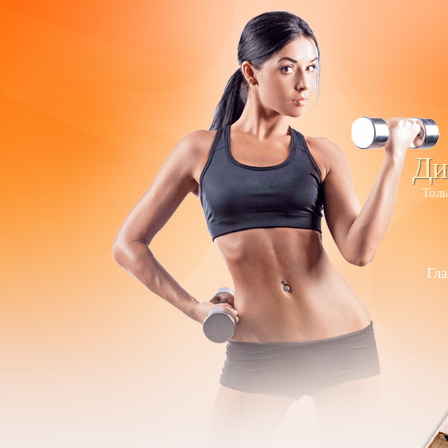
Ди
Толь
Гла