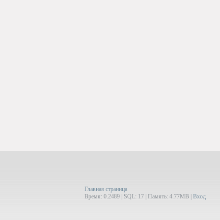
Главная страница
Время: 0.2489 | SQL: 17 | Память: 4.77MB
|
Вход