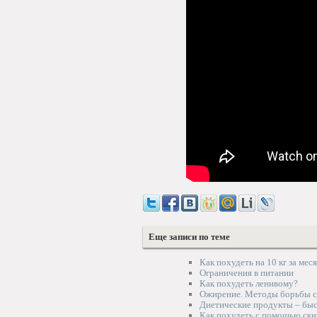
Еще записи по теме
Как похудеть на 10 кг за мес
Ограничения в питании
Как похудеть ленивому?
Ожирение. Методы борьбы с 
Диетические продукты – бы
Как похудеть с помощью ски