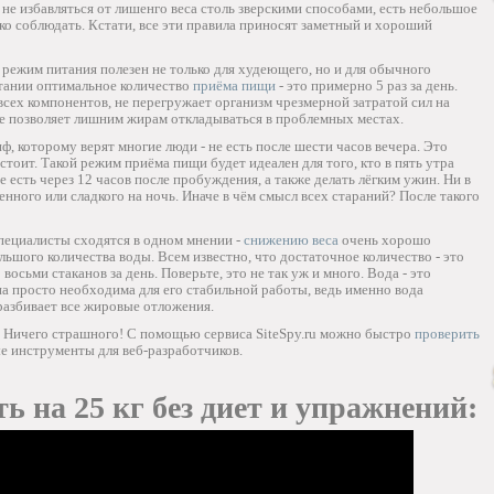
 не избавляться от лишенго веса столь зверскими способами, есть небольшое
гко соблюдать. Кстати, все эти правила приносят заметный и хороший
й режим питания полезен не только для худеющего, но и для обычного
итании оптимальное количество
приёма пищи
- это примерно 5 раз за день.
сех компонентов, не перегружает организм чрезмерной затратой сил на
не позволяет лишним жирам откладываться в проблемных местах.
ф, которому верят многие люди - не есть после шести часов вечера. Это
 стоит. Такой режим приёма пищи будет идеален для того, кто в пять утра
е есть через 12 часов после пробуждения, а также делать лёгким ужин. Ни в
енного или сладкого на ночь. Иначе в чём смысл всех стараний? После такого
специалисты сходятся в одном мнении -
снижению веса
очень хорошо
ьшого количества воды. Всем известно, что достаточное количество - это
 восьми стаканов за день. Поверьте, это не так уж и много. Вода - это
на просто необходима для его стабильной работы, ведь именно вода
разбивает все жировые отложения.
а? Ничего страшного! С помощью сервиса SiteSpy.ru можно быстро
проверить
е инструменты для веб-разработчиков.
ь на 25 кг без диет и упражнений: