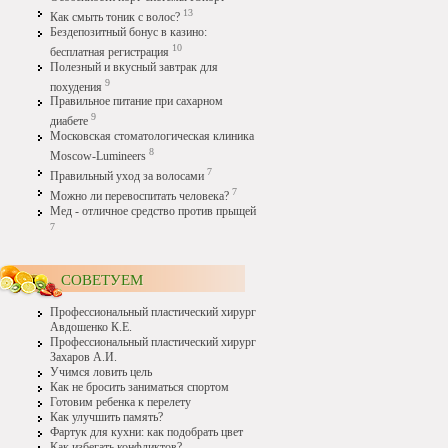
13
Как смыть тоник с волос?
Бездепозитный бонус в казино:
10
бесплатная регистрация
Полезный и вкусный завтрак для
9
похудения
Правильное питание при сахарном
9
диабете
Московская стоматологическая клиника
8
Moscow-Lumineers
7
Правильный уход за волосами
7
Можно ли перевоспитать человека?
Мед - отличное средство против прыщей
7
СОВЕТУЕМ
Профессиональный пластический хирург
Авдошенко К.Е.
Профессиональный пластический хирург
Захаров А.И.
Учимся ловить цель
Как не бросить заниматься спортом
Готовим ребенка к перелету
Как улучшить память?
Фартук для кухни: как подобрать цвет
Как избегать конфликтов?