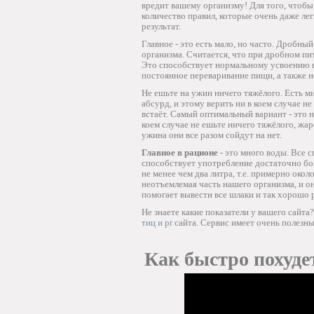
вредит вашему организму! Для того, чтобы
количество правил, которые очень даже ле
результат.
Главное - это есть мало, но часто. Дробны
организма. Считается, что при дробном п
Это способствует нормальному усвоению в
постоянное переваривание пищи, а также 
Не ешьте на ужин ничего тяжёлого. Есть ми
абсурд, и этому верить ни в коем случае не
встаёт. Самый оптимальный вариант - это н
коем случае не ешьте ничего тяжёлого, жар
ужина они все разом сойдут на нет.
Главное в рационе
- это много воды. Все 
способствует употребление достаточно бол
не менее чем два литра, т.е. примерно около
неотъемлемая часть нашего организма, и о
помогает вывести все шлаки и так хорошо 
Не знаете какие показатели у вашего сайт
тиц и pr
сайта. Сервис имеет очень полезны
Как быстро похудет