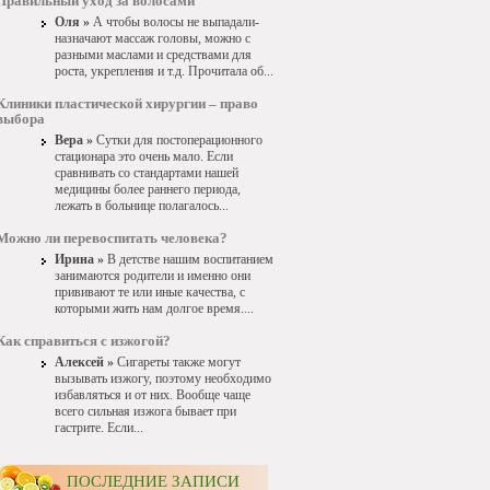
Правильный уход за волосами
Оля »
А чтобы волосы не выпадали-
назначают массаж головы, можно с
разными маслами и средствами для
роста, укрепления и т.д. Прочитала об...
Клиники пластической хирургии – право
выбора
Вера »
Сутки для постоперационного
стационара это очень мало. Если
сравнивать со стандартами нашей
медицины более раннего периода,
лежать в больнице полагалось...
Можно ли перевоспитать человека?
Ирина »
В детстве нашим воспитанием
занимаются родители и именно они
прививают те или иные качества, с
которыми жить нам долгое время....
Как справиться с изжогой?
Алексей »
Сигареты также могут
вызывать изжогу, поэтому необходимо
избавляться и от них. Вообще чаще
всего сильная изжога бывает при
гастрите. Если...
ПОСЛЕДНИЕ ЗАПИСИ