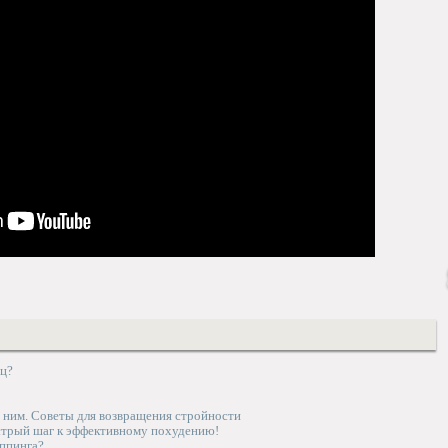
яц?
ним. Советы для возвращения стройности
стрый шаг к эффективному похудению!
ппинга?