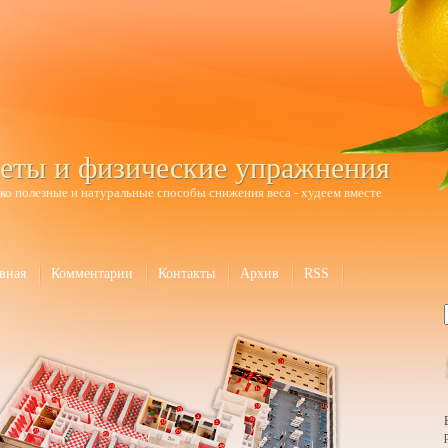
еты и физические упражнения
ко полезные и натуральные способы снижения веса - худеем вместе
вная
Комментарии
Контакты
Архив
RSS