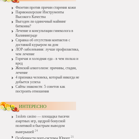
Физетин против причин старения кожи
Парикмахерские Инструменты
Высокого Качества
Выгоден ли одиночный майнинг
биткоина?
Лечение и консультации гинеколога в
Калининграде
Справка об отсутствии контактов с
доставкой курьером на дом
ЛОР-заболевания: лучше профилактика,
чем лечение
Горячая и холодная еда - в чем польза и
вред
Женский алкоголизм: причины, стадии,
лечение
4 признака человека, который никогда не
добьется успеха
Сайты знакомств: 5 советов как
построить отношения
ИНТЕРЕСНО
1xslots casino — площадка тысячи
азартных игр, щедрой бонусной
политикой и быстрым выводом
24
выигрышей
21
Особенности порт-системы Юпорт