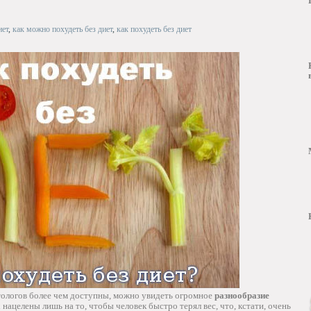
иет
,
как можно похудеть без диет
,
как похудеть без диет
етологов более чем доступны, можно увидеть огромное
разнообразие
х нацелены лишь на то, чтобы человек быстро терял вес, что, кстати, очень