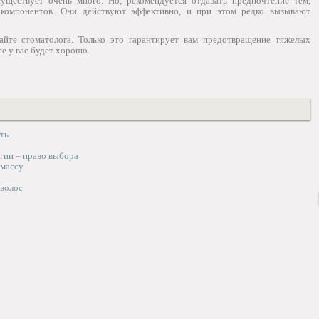
существует очень много. Но, рекомендуется отдавать предпочтение тем,
компонентов. Они действуют эффективно, и при этом редко вызывают
йте стоматолога. Только это гарантирует вам предотвращение тяжелых
все у вас будет хорошо.
ть
гии – право выбора
массу
 волос