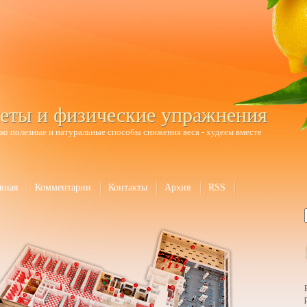
еты и физические упражнения
ко полезные и натуральные способы снижения веса - худеем вместе
вная
Комментарии
Контакты
Архив
RSS