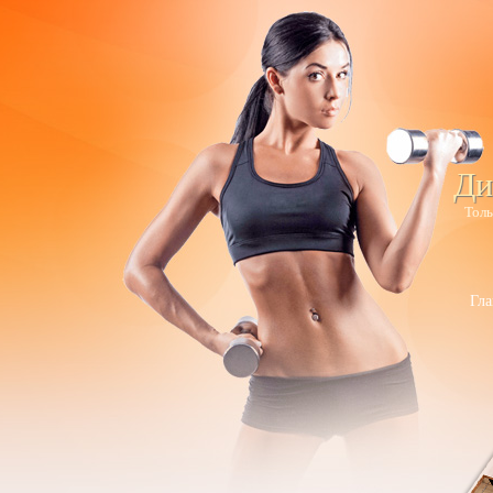
Ди
Толь
Гла