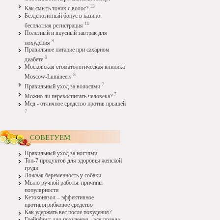
13
Как смыть тоник с волос?
Бездепозитный бонус в казино:
10
бесплатная регистрация
Полезный и вкусный завтрак для
9
похудения
Правильное питание при сахарном
9
диабете
Московская стоматологическая клиника
8
Moscow-Lumineers
7
Правильный уход за волосами
7
Можно ли перевоспитать человека?
Мед - отличное средство против прыщей
7
СОВЕТУЕМ
Правильный уход за ногтями
Топ-7 продуктов для здоровья женской
груди
Ложная беременность у собаки
Мыло ручной работы: причины
популярности
Кетоконазол – эффективное
противогрибковое средство
Как удержать вес после похудения?
Грейпфрут для похудения - вся правда