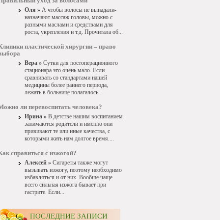
Правильный уход за волосами
Оля »
А чтобы волосы не выпадали-
назначают массаж головы, можно с
разными маслами и средствами для
роста, укрепления и т.д. Прочитала об...
Клиники пластической хирургии – право
выбора
Вера »
Сутки для постоперационного
стационара это очень мало. Если
сравнивать со стандартами нашей
медицины более раннего периода,
лежать в больнице полагалось...
Можно ли перевоспитать человека?
Ирина »
В детстве нашим воспитанием
занимаются родители и именно они
прививают те или иные качества, с
которыми жить нам долгое время....
Как справиться с изжогой?
Алексей »
Сигареты также могут
вызывать изжогу, поэтому необходимо
избавляться и от них. Вообще чаще
всего сильная изжога бывает при
гастрите. Если...
ПОСЛЕДНИЕ ЗАПИСИ