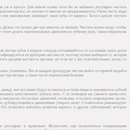
ак уж и просто. Для начала нужно хотя бы не забывать регулярно чистить
 практически все, но почему-то многие не придерживаются. Очень часто люди
о она максимально защищает наши зубы от кариеса. Хотя в идеале чистить
 Делать это нужно две-три минуты, не меньше. Чистить нужно везде, чтобы
не стоит делать горизонтальные движения по зубному ряду, таким образом вы
я чистки зубов в первую очередь отталкивайтесь от состояния своих десен
сифицируются по критерию жесткости, поэтому нужно выбирать ту, которая
тся средняя жесткость щетины, но если же у вас чувствительные десна, то
ильно ухаживать. После каждой процедуры чистки мойте ее горячей водой и
е три месяца, а также после перенесения болезни.
 между них все равно будут оставаться остатки пищи и скапливаться зубной
ользовать качественную зубную нить. С ее помощью вы сможете вычистить
ма аккуратно, без резких движений, поскольку есть риск повреждение десны.
 и дублирующимися движениями убирать налет. Стоматологи рекомендуют
Это позволить избежать развития кариеса, и других заболеваний, которые
же регулярно и правильно. Желательно еще пользоваться специальными