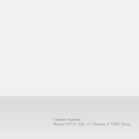
Главная страница
Время: 0.0732 | SQL: 17 | Память: 4.77MB
|
Вход