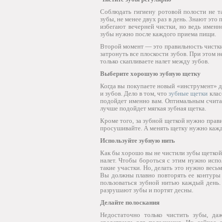
Соблюдать гигиену ротовой полости не т
зубы, не менее двух раз в день. Знают это
избегают вечерней чистки, но ведь именн
зубы нужно после каждого приема пищи.
Второй момент — это правильность чистки.
затронуть все плоскости зубов. При этом 
только скапливаете налет между зубов.
Выберите хорошую зубную щетку
Когда вы покупаете новый «инструмент» дл
и зубов. Дело в том, что
зубные щетки
клас
подойдет именно вам. Оптимальным считае
лучше подойдет мягкая зубная щетка.
Кроме того, за зубной щеткой нужно прав
просушивайте. А менять щетку нужно кажды
Используйте зубную нить
Как бы хорошо вы не чистили зубы щеткой,
налет. Чтобы бороться с этим нужно исп
такие участки. Но, делать это нужно весь
Вы должны плавно повторять ее контуры
пользоваться зубной нитью каждый день. 
разрушают зубы и портят десны.
Делайте полоскания
Недостаточно только чистить зубы, да