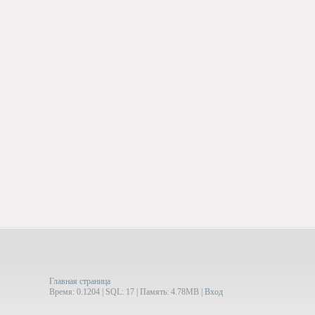
Главная страница
Время: 0.1204 | SQL: 17 | Память: 4.78MB
|
Вход