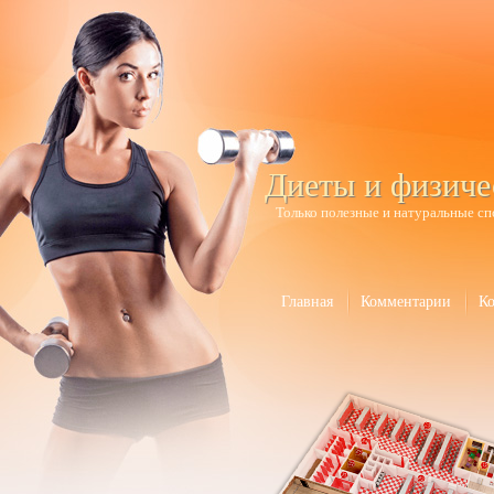
Диеты и физиче
Только полезные и натуральные сп
Главная
Комментарии
К