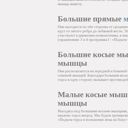
мышца живота.
Большие прямые
Они находятся по обе стороны от срединн
идут от пятого ребра до лобковой кости.
участвуют в движении позвоночника, в нак
упражнениях 3 и 4 программы I - «Подъем 
Большие косые мы
мышцы
Они располагаются на передней и боковой
спинной мышцей. Благодаря большим косым
торса в одну сторону вызывает противод
Малые косые мышц
мышцы
Находясь под большими косыми мышцами, о
наклоне торса вперед. Мы будем трениров
«Подъем торса в положении лежа на боку»