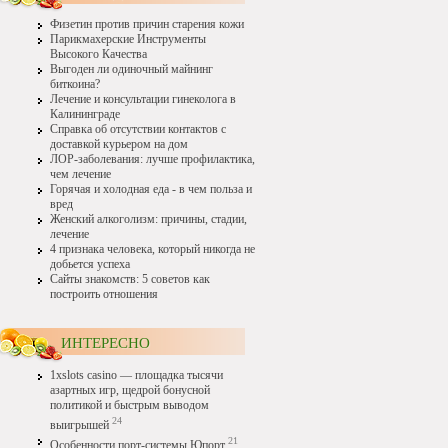
Физетин против причин старения кожи
Парикмахерские Инструменты
Высокого Качества
Выгоден ли одиночный майнинг
биткоина?
Лечение и консультации гинеколога в
Калининграде
Справка об отсутствии контактов с
доставкой курьером на дом
ЛОР-заболевания: лучше профилактика,
чем лечение
Горячая и холодная еда - в чем польза и
вред
Женский алкоголизм: причины, стадии,
лечение
4 признака человека, который никогда не
добьется успеха
Сайты знакомств: 5 советов как
построить отношения
ИНТЕРЕСНО
1xslots casino — площадка тысячи
азартных игр, щедрой бонусной
политикой и быстрым выводом
24
выигрышей
21
Особенности порт-системы Юпорт