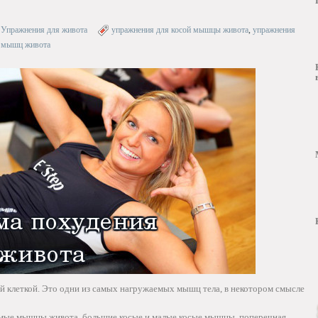
»
Упражнения для живота
упражнения для косой мышцы живота
,
упражнения
я мышц живота
й клеткой. Это одни из самых нагружаемых мышц тела, в некотором смысле
мые мышцы живота, большие косые и малые косые мышцы, поперечная