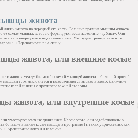
мышцы живота
ой линии живота на передней его части. Большие
прямые мышцы живота
 Это те самые мышцы, которые формируют всем известные «кубики». Они
лонах тела вперед или в поднимании таза. Мы будем тренировать их в
торса» и «Перекатывание на спину».
шцы живота, или внешние косые
 части живота между большой
прямой мышцей живота
и большой прямой
 мышцам торс наклоняется и поворачивается вправо и влево. Движение
ействие косой мышцы с противоположной стороны.
ы живота, или внутренние косые
ни участвуют в тех же движениях. Кроме этого, они задействованы в
ать большие и малые косые мышцы в программе I в таких упражнениях как
 и «Скрещивание локтей и коленей».