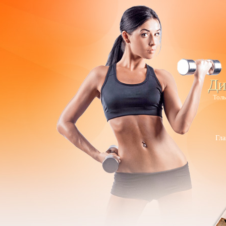
Ди
Толь
Гла