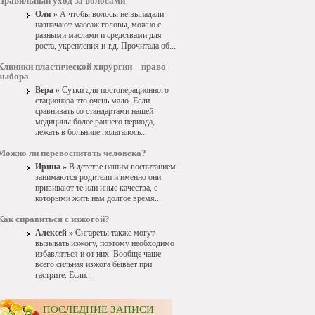
Правильный уход за волосами
Оля »
А чтобы волосы не выпадали-
назначают массаж головы, можно с
разными маслами и средствами для
роста, укрепления и т.д. Прочитала об...
Клиники пластической хирургии – право
выбора
Вера »
Сутки для постоперационного
стационара это очень мало. Если
сравнивать со стандартами нашей
медицины более раннего периода,
лежать в больнице полагалось...
Можно ли перевоспитать человека?
Ирина »
В детстве нашим воспитанием
занимаются родители и именно они
прививают те или иные качества, с
которыми жить нам долгое время....
Как справиться с изжогой?
Алексей »
Сигареты также могут
вызывать изжогу, поэтому необходимо
избавляться и от них. Вообще чаще
всего сильная изжога бывает при
гастрите. Если...
ПОСЛЕДНИЕ ЗАПИСИ