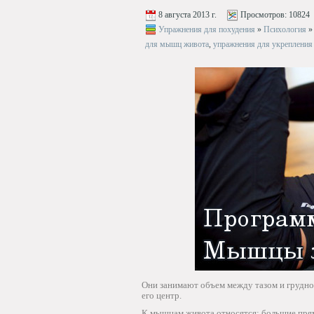
8 августа 2013 г.
Просмотров:
10824
Упражнения для похудения
»
Психология
для мышц живота
,
упражнения для укреплени
Они занимают объем между тазом и грудно
его центр.
К мышцам живота относятся: большие пря