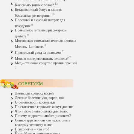
13
Как смыть тоник с волос?
Бездепозитный бонус в казино:
10
бесплатная регистрация
Полезный и вкусный завтрак для
9
похудения
Правильное питание при сахарном
9
диабете
Московская стоматологическая клиника
8
Moscow-Lumineers
7
Правильный уход за волосами
7
Можно ли перевоспитать человека?
Мед - отличное средство против прыщей
7
СОВЕТУЕМ
Диета для крепких костей
Детские болезни: ухо, горло, нос
О безопасности косметики
По статистике горожане живут дольше
Что нужно знать о щетке для волос
Почему подростки любят рисковать?
Сонное царство или что нужно знать
каждому человеку о сне
Психология – что это?
Йога. Методы очищения носа