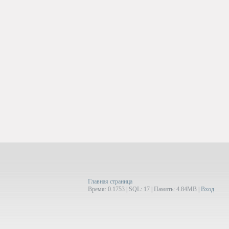
Главная страница
Время: 0.1753 | SQL: 17 | Память: 4.84MB
|
Вход