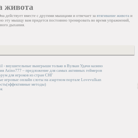
а живота
Она действует вместе с другими мышцами и отвечает за
втягивание живота
и
о эту мышцу вам придется постоянно тренировать во время упражнений,
ьного дыхания.
ail - внушительные выигрыши только в Вулкан Удачи казино
ия Azino777 – предложение для самых активных геймеров
ум для игроков из стран СНГ
ые игровые онлайн слоты на азартном портале Lovevulkan
ость(эффективные методы)
ок