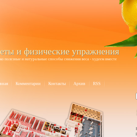
еты и физические упражнения
ко полезные и натуральные способы снижения веса - худеем вместе
вная
Комментарии
Контакты
Архив
RSS