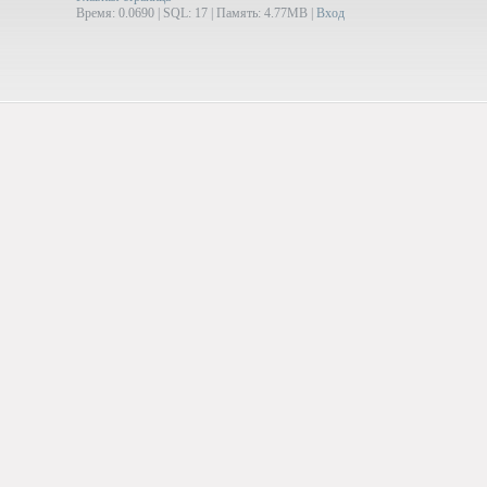
Время: 0.0690 | SQL: 17 | Память: 4.77MB
|
Вход