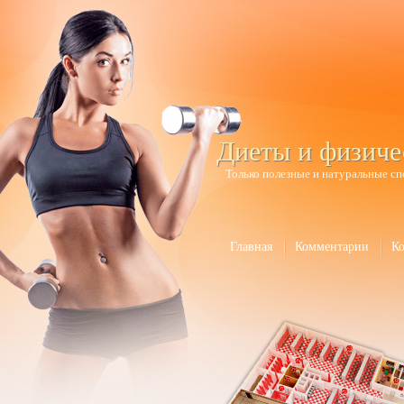
Диеты и физиче
Только полезные и натуральные сп
Главная
Комментарии
К