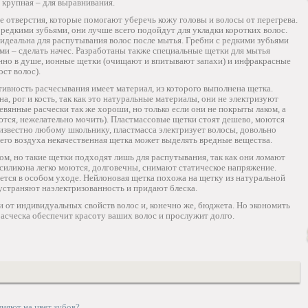
 крупная – для выравнивания.
 отверстия, которые помогают уберечь кожу головы и волосы от перегрева.
редкими зубьями, они лучше всего подойдут для укладки коротких волос.
идеальна для распутывания волос после мытья. Гребни с редкими зубьями
ыми – сделать начес. Разработаны также специальные щетки для мытья
нно в душе, ионные щетки (очищают и впитывают запахи) и инфракрасные
ст волос).
ивность расчесывания имеет материал, из которого выполнена щетка.
 рог и кость, так как это натуральные материалы, они не электризуют
евянные расчески так же хороши, но только если они не покрыты лаком, а
ются, нежелательно мочить). Пластмассовые щетки стоят дешево, моются
к известно любому школьнику, пластмасса электризует волосы, довольно
чего воздуха некачественная щетка может выделять вредные вещества.
м, но такие щетки подходят лишь для распутывания, так как они ломают
силикона легко моются, долговечны, снимают статическое напряжение.
ется в особом уходе. Нейлоновая щетка похожа на щетку из натуральной
 устраняют наэлектризованность и придают блеска.
 от индивидуальных свойств волос и, конечно же, бюджета. Но экономить
 расческа обеспечит красоту ваших волос и прослужит долго.
ияют на цвет зубов?