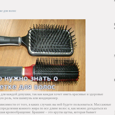
ке для волос
для каждой девушки, так как каждая хочет иметь красивые и здоровые
шую роль, чем шампунь или кондиционер.
висимости от того, в каких случаях вы ней будете пользоваться. Массажные
пределения кожного жира по все длине волос и, как можно догадаться из
чшая кровообращение. Брашинг – это кругла щетка, которая бывает