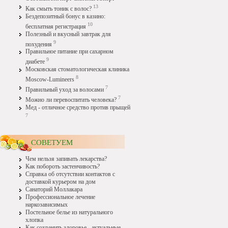
13
Как смыть тоник с волос?
Бездепозитный бонус в казино:
10
бесплатная регистрация
Полезный и вкусный завтрак для
9
похудения
Правильное питание при сахарном
9
диабете
Московская стоматологическая клиника
8
Moscow-Lumineers
7
Правильный уход за волосами
7
Можно ли перевоспитать человека?
Мед - отличное средство против прыщей
7
СОВЕТУЕМ
Чем нельзя запивать лекарства?
Как побороть застенчивость?
Справка об отсутствии контактов с
доставкой курьером на дом
Санаторий Моллакара
Профессиональное лечение
наркозависимых
Постельное белье из натурального
хлопка
Как сохранить здоровье - актуальные