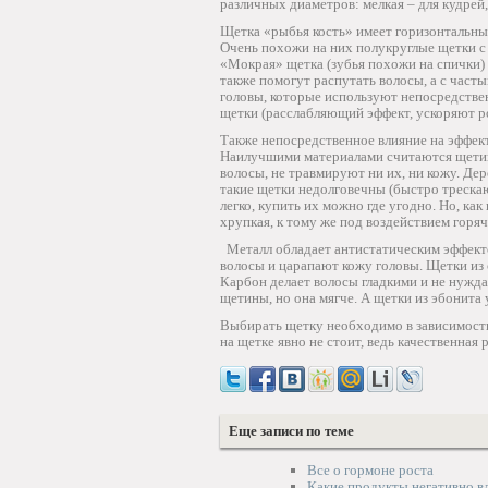
различных диаметров: мелкая – для кудрей,
Щетка «рыбья кость» имеет горизонтальные
Очень похожи на них полукруглые щетки с 
«Мокрая» щетка (зубья похожи на спички) 
также помогут распутать волосы, а с част
головы, которые используют непосредстве
щетки (расслабляющий эффект, ускоряют ро
Также непосредственное влияние на эффект
Наилучшими материалами считаются щетина,
волосы, не травмируют ни их, ни кожу. Дер
такие щетки недолговечны (быстро треска
легко, купить их можно где угодно. Но, ка
хрупкая, к тому же под воздействием горя
Металл обладает антистатическим эффекто
волосы и царапают кожу головы. Щетки из 
Карбон делает волосы гладкими и не нужда
щетины, но она мягче. А щетки из эбонита
Выбирать щетку необходимо в зависимости
на щетке явно не стоит, ведь качественная
Еще записи по теме
Все о гормоне роста
Какие продукты негативно вл