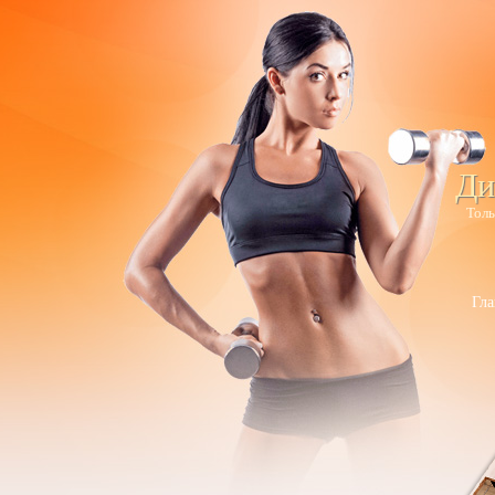
Ди
Толь
Гла