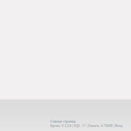
Главная страница
Время: 0.1224 | SQL: 17 | Память: 4.78MB
|
Вход