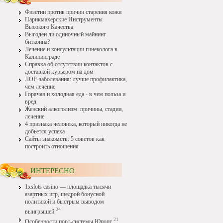
Физетин против причин старения кожи
Парикмахерские Инструменты
Высокого Качества
Выгоден ли одиночный майнинг
биткоина?
Лечение и консультации гинеколога в
Калининграде
Справка об отсутствии контактов с
доставкой курьером на дом
ЛОР-заболевания: лучше профилактика,
чем лечение
Горячая и холодная еда - в чем польза и
вред
Женский алкоголизм: причины, стадии,
лечение
4 признака человека, который никогда не
добьется успеха
Сайты знакомств: 5 советов как
построить отношения
ИНТЕРЕСНО
1xslots casino — площадка тысячи
азартных игр, щедрой бонусной
политикой и быстрым выводом
24
выигрышей
21
Особенности порт-системы Юпорт