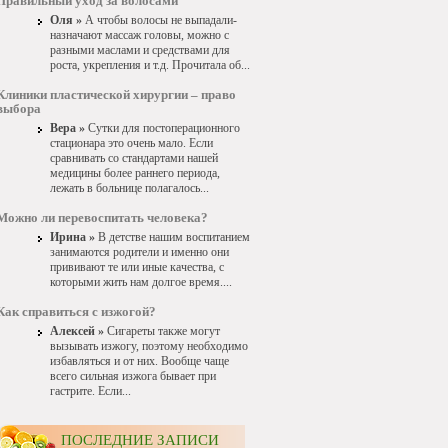
Правильный уход за волосами
Оля »
А чтобы волосы не выпадали-
назначают массаж головы, можно с
разными маслами и средствами для
роста, укрепления и т.д. Прочитала об...
Клиники пластической хирургии – право
выбора
Вера »
Сутки для постоперационного
стационара это очень мало. Если
сравнивать со стандартами нашей
медицины более раннего периода,
лежать в больнице полагалось...
Можно ли перевоспитать человека?
Ирина »
В детстве нашим воспитанием
занимаются родители и именно они
прививают те или иные качества, с
которыми жить нам долгое время....
Как справиться с изжогой?
Алексей »
Сигареты также могут
вызывать изжогу, поэтому необходимо
избавляться и от них. Вообще чаще
всего сильная изжога бывает при
гастрите. Если...
ПОСЛЕДНИЕ ЗАПИСИ