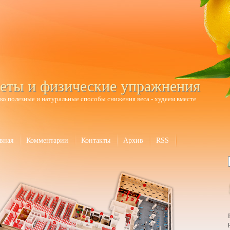
еты и физические упражнения
ко полезные и натуральные способы снижения веса - худеем вместе
вная
Комментарии
Контакты
Архив
RSS