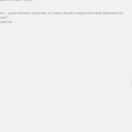
га – единственное спасение от алкогольной и наркотической зависимости
изни?
плантов