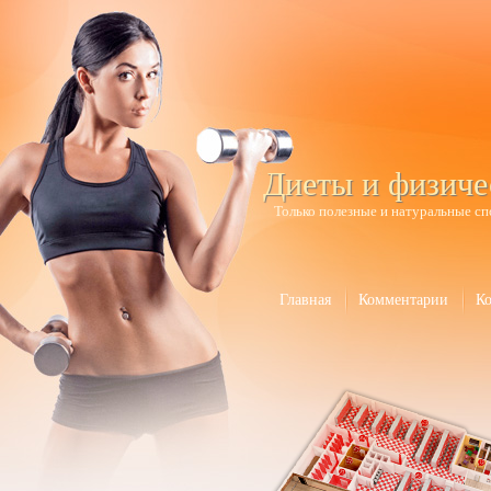
Диеты и физиче
Только полезные и натуральные сп
Главная
Комментарии
К