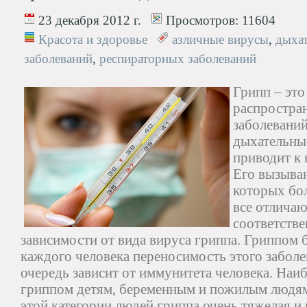
23 декабря 2012 г.
Просмотров:
11604
Красота и здоровье
азличные вирусы
,
дыха
заболеваний
,
респираторных заболеваний
Грипп – это
распростра
заболеваний
дыхательные
приводит к 
Его вызыва
которых бол
все отличаю
соответстве
зависимости от вида вируса гриппа. Гриппом б
каждого человека переносимость этого заболе
очередь зависит от иммунитета человека. Наи
гриппом детям, беременным и пожилым людям
этой категории людей гриппа очень тяжелая и