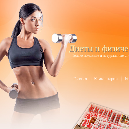
Диеты и физиче
Только полезные и натуральные сп
Главная
Комментарии
К