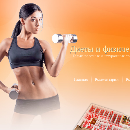
Диеты и физиче
Только полезные и натуральные сп
Главная
Комментарии
К