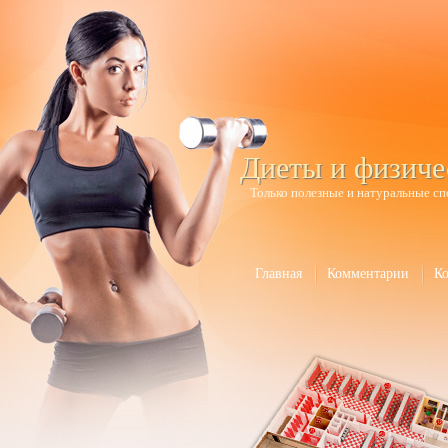
Диеты и физиче
Только полезные и натуральные сп
Главная
Комментарии
К