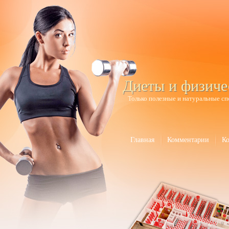
Диеты и физиче
Только полезные и натуральные сп
Главная
Комментарии
К