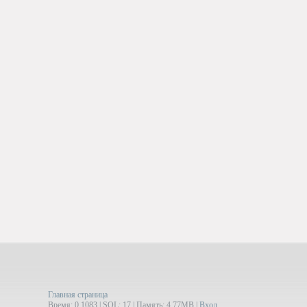
Главная страница
Время: 0.1083 | SQL: 17 | Память: 4.77MB
|
Вход