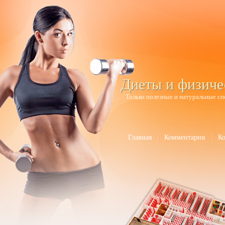
Диеты и физиче
Только полезные и натуральные сп
Главная
Комментарии
К