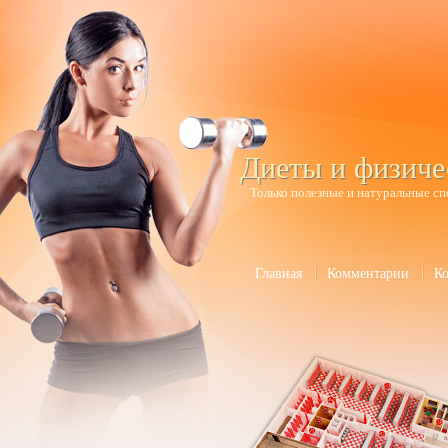
Диеты и физиче
Только полезные и натуральные сп
Главная
Комментарии
К