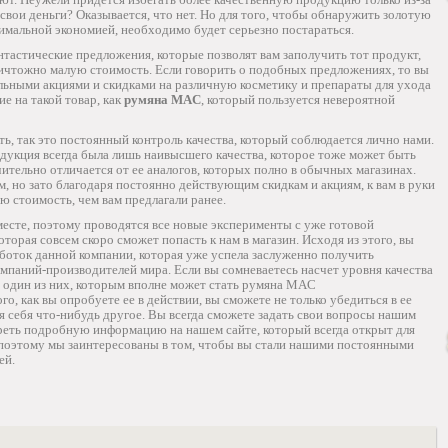
свои деньги? Оказывается, что нет. Но для того, чтобы обнаружить золотую
имальной экономией, необходимо будет серьезно постараться.
тастические предложения, которые позволят вам заполучить тот продукт,
ничтожно малую стоимость. Если говорить о подобных предложениях, то вы
льными акциями и скидками на различную косметику и препараты для ухода
е на такой товар, как
румяна MAC
, который пользуется невероятной
ать, так это постоянный контроль качества, который соблюдается лично нами.
дукция всегда была лишь наивысшего качества, которое тоже может быть
ачительно отличается от ее аналогов, которых полно в обычных магазинах.
м, но зато благодаря постоянно действующим скидкам и акциям, к вам в руки
ю стоимость, чем вам предлагали ранее.
месте, поэтому проводятся все новые эксперименты с уже готовой
оторая совсем скоро сможет попасть к нам в магазин. Исходя из этого, вы
работок данной компании, которая уже успела заслуженно получить
паний-производителей мира. Если вы сомневаетесь насчет уровня качества
ь один из них, которым вполне может стать румяна MAC
ого, как вы опробуете ее в действии, вы сможете не только убедиться в ее
ля себя что-нибудь другое. Вы всегда сможете задать свои вопросы нашим
треть подробную информацию на нашем сайте, который всегда открыт для
 поэтому мы заинтересованы в том, чтобы вы стали нашими постоянными
ей.