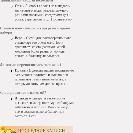
Правильный уход за волосами
Оля »
А чтобы волосы не выпадали-
назначают массаж головы, можно с
разными маслами и средствами для
роста, укрепления и т.д. Прочитала об...
Клиники пластической хирургии – право
выбора
Вера »
Сутки для постоперационного
стационара это очень мало. Если
сравнивать со стандартами нашей
медицины более раннего периода,
лежать в больнице полагалось...
Можно ли перевоспитать человека?
Ирина »
В детстве нашим воспитанием
занимаются родители и именно они
прививают те или иные качества, с
которыми жить нам долгое время....
Как справиться с изжогой?
Алексей »
Сигареты также могут
вызывать изжогу, поэтому необходимо
избавляться и от них. Вообще чаще
всего сильная изжога бывает при
гастрите. Если...
ПОСЛЕДНИЕ ЗАПИСИ