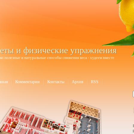
еты и физические упражнения
ко полезные и натуральные способы снижения веса - худеем вместе
вная
Комментарии
Контакты
Архив
RSS