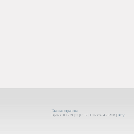
Главная страница
Время: 0.1759 | SQL: 17 | Память: 4.78MB
|
Вход