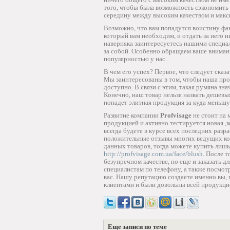
того, чтобы была возможность сэкономить 
середину между высоким качеством и макс
Возможно, что вам попадутся воистину фан
который вам необходим, и отдать за него 
наверняка заинтересуетесь нашими специа
за собой. Особенно обращаем ваше внимани
популярностью у нас.
В чем его успех? Первое, что следует сказ
Мы заинтересованы в том, чтобы наша про
доступно. В связи с этим, такая румяна зн
Конечно, наш товар нельзя назвать дешевы
попадет элитная продукция за куда меньшу
Развитие компании
Profvisage
не стоит на 
продукцией и активно тестируется новая ,к
всегда будете в курсе всех последних раз
положительные отзывы многих ведущих ком
данных товаров, тогда можете купить лиш
http://profvisage.com.ua/face/blush
. После т
безупречном качестве, но еще и заказать д
специалистам по телефону, а также посмо
вас. Нашу репутацию создаете именно вы,
клиентами и были довольны всей продукци
Еще записи по теме