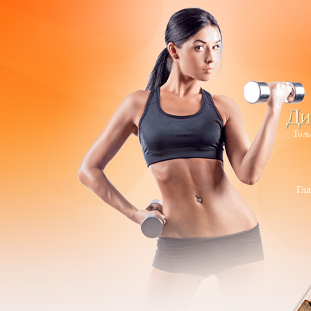
Ди
Толь
Гла