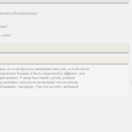
колога в Калининграде
изни?
ь зубы?
9
кая, но если брать во внимание качество, в этой части
 заплатить больше и быть уверенной в эффекте, чем
ий момент. У меня был такой случай, решила
а дешевые, они после нескольких часов начали
й макияж - насмарку. Так что на себе, любимой