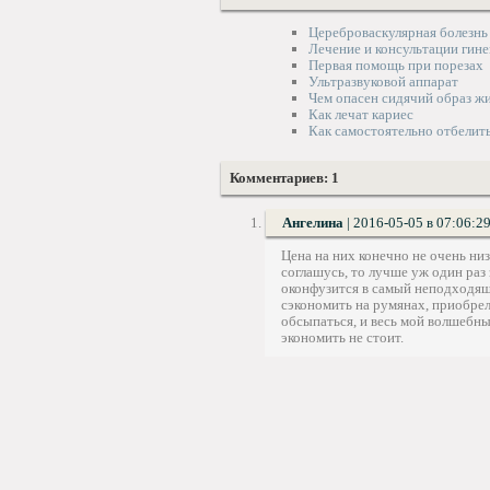
Цереброваскулярная болезнь
Лечение и консультации гине
Первая помощь при порезах
Ультразвуковой аппарат
Чем опасен сидячий образ ж
Как лечат кариес
Как самостоятельно отбелит
Комментариев: 1
Ангелина
|
2016-05-05 в 07:06:2
Цена на них конечно не очень низ
соглашусь, то лучше уж один раз
оконфузится в самый неподходящ
сэкономить на румянах, приобрел
обсыпаться, и весь мой волшебны
экономить не стоит.