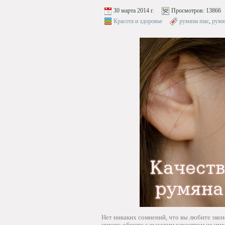
30 марта 2014 г.
Просмотров:
13866
Красота и здоровье
румяна mac
,
румя
Нет никаких сомнений, что вы любите экон
ничего общего с высоким качеством не име