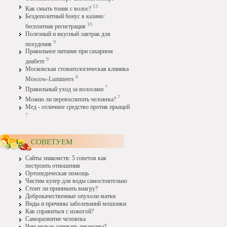
13
Как смыть тоник с волос?
Бездепозитный бонус в казино:
10
бесплатная регистрация
Полезный и вкусный завтрак для
9
похудения
Правильное питание при сахарном
9
диабете
Московская стоматологическая клиника
8
Moscow-Lumineers
7
Правильный уход за волосами
7
Можно ли перевоспитать человека?
Мед - отличное средство против прыщей
7
СОВЕТУЕМ
Сайты знакомств: 5 советов как
построить отношения
Ортопедическая помощь
Чистим кулер для воды самостоятельно
Стоит ли принимать виагру?
Доброкачественные опухоли матки
Виды и причины заболеваний мошонки
Как справиться с изжогой?
Саморазвитие человека
Чем нельзя запивать лекарства?