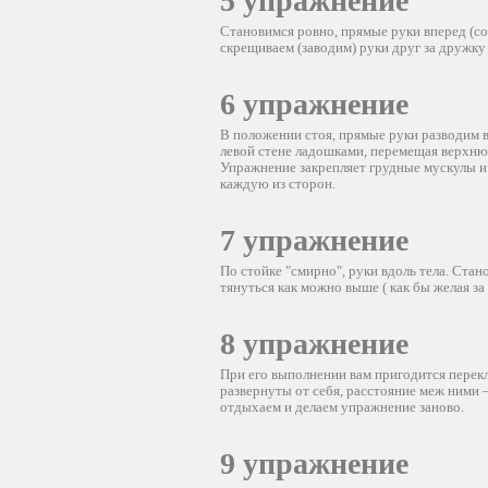
5 упражнение
Становимся ровно, прямые руки вперед (с
скрещиваем (заводим) руки друг за дружку
6 упражнение
В положении стоя, прямые руки разводим в
левой стене ладошками, перемещая верхню
Упражнение закрепляет грудные мускулы и 
каждую из сторон.
7 упражнение
По стойке "смирно", руки вдоль тела. Ста
тянуться как можно выше ( как бы желая за 
8 упражнение
При его выполнении вам пригодится перекл
развернуты от себя, расстояние меж ними 
отдыхаем и делаем упражнение заново.
9 упражнение