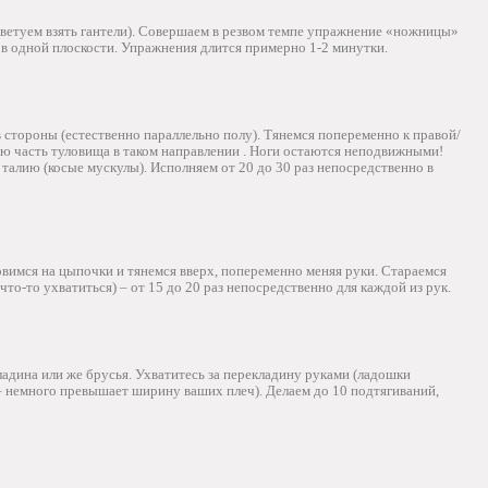
оветуем взять гантели). Совершаем в резвом темпе упражнение «ножницы»
 в одной плоскости. Упражнения длится примерно 1-2 минутки.
 стороны (естественно параллельно полу). Тянемся попеременно к правой/
ю часть туловища в таком направлении . Ноги остаются неподвижными!
талию (косые мускулы). Исполняем от 20 до 30 раз непосредственно в
новимся на цыпочки и тянемся вверх, попеременно меняя руки. Стараемся
что-то ухватиться) – от 15 до 20 раз непосредственно для каждой из рук.
адина или же брусья. Ухватитесь за перекладину руками (ладошки
– немного превышает ширину ваших плеч). Делаем до 10 подтягиваний,