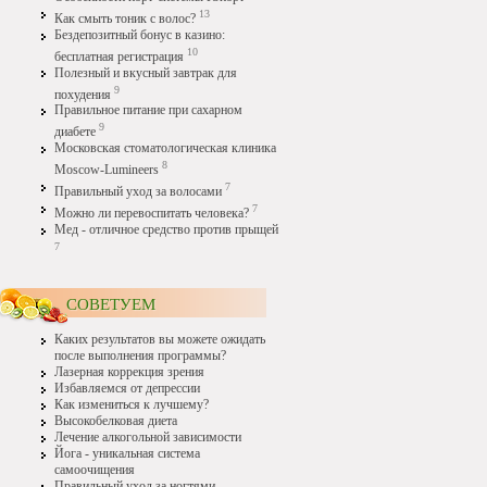
13
Как смыть тоник с волос?
Бездепозитный бонус в казино:
10
бесплатная регистрация
Полезный и вкусный завтрак для
9
похудения
Правильное питание при сахарном
9
диабете
Московская стоматологическая клиника
8
Moscow-Lumineers
7
Правильный уход за волосами
7
Можно ли перевоспитать человека?
Мед - отличное средство против прыщей
7
СОВЕТУЕМ
Каких результатов вы можете ожидать
после выполнения программы?
Лазерная коррекция зрения
Избавляемся от депрессии
Как измениться к лучшему?
Высокобелковая диета
Лечение алкогольной зависимости
Йога - уникальная система
самоочищения
Правильный уход за ногтями