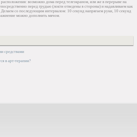
 расположения: возможно дома перед телеэкраном, или же в перерыве на
епосредственно перед грудью (локти отведены в стороны) и надавливаем как
 Делаем со последующим интервалом: 10 секунд напрягаем руки, 10 секунд
пражнение можно дополнить мячом.
ми средствами
ся в арт-терапии?