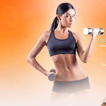
Ди
Толь
Гла