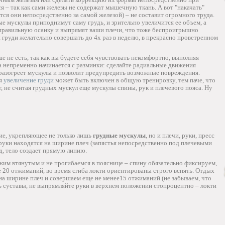
 – так как сами железы не содержат мышечную ткань. А вот "накачать"
ся они непосредственно за самой железой) – не составит огромного труда.
ые мускулы приподнимут саму грудь, и зрительно увеличится ее объем, а
правильную осанку и выпрямят ваши плечи, что тоже беспроигрышно
я груди желательно совершать до 4х раз в неделю, в прекрасно проветренном
ше не есть, так как вы будете себя чувствовать некомфортно, выполняя
 непременно начинается с разминки: сделайте радиальные движения
разогреет мускулы и позволит предупредить возможные повреждения.
ля
увеличение груди
может быть включен в общую тренировку, тем паче, что
не считая грудных мускул еще мускулы спины, рук и плечевого пояса. Ну
ие, укрепляющее не только лишь
грудные мускулы
, но и плечи, руки, пресс
руки находятся на ширине плеч (запястья непосредственно под плечевыми
д, тело создает прямую линию.
им втянутым и не прогибаемся в пояснице – спину обязательно фиксируем,
е 20 отжиманий, во время сгиба локти ориентированы строго вспять. Отдых
 на ширине плеч и совершаем еще не менее15 отжиманий (не забываем, что
ть суставы, не выпрямляйте руки в верхнем положении стопроцентно – локти