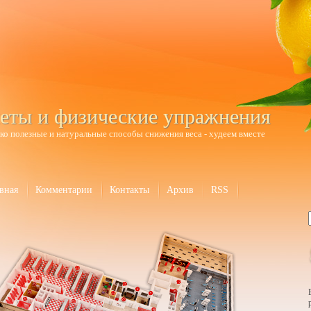
еты и физические упражнения
ко полезные и натуральные способы снижения веса - худеем вместе
вная
Комментарии
Контакты
Архив
RSS