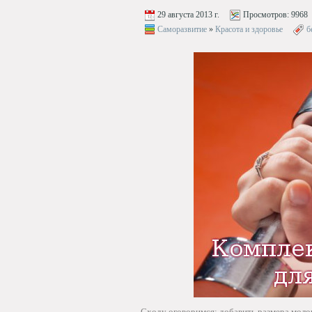
29 августа 2013 г.
Просмотров:
9968
Саморазвитие
»
Красота и здоровье
б
Сходу оговоримся: добавить размера моло