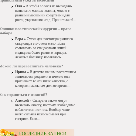
Правильный уход за волосами
Оля »
А чтобы волосы не выпадали-
назначают массаж головы, можно с
разными маслами и средствами для
роста, укрепления и т.д. Прочитала об...
Клиники пластической хирургии – право
выбора
Вера »
Сутки для постоперационного
стационара это очень мало. Если
сравнивать со стандартами нашей
медицины более раннего периода,
лежать в больнице полагалось...
Можно ли перевоспитать человека?
Ирина »
В детстве нашим воспитанием
занимаются родители и именно они
прививают те или иные качества, с
которыми жить нам долгое время....
Как справиться с изжогой?
Алексей »
Сигареты также могут
вызывать изжогу, поэтому необходимо
избавляться и от них. Вообще чаще
всего сильная изжога бывает при
гастрите. Если...
ПОСЛЕДНИЕ ЗАПИСИ