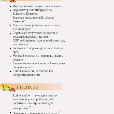
Физетин против причин старения кожи
Парикмахерские Инструменты
Высокого Качества
Выгоден ли одиночный майнинг
биткоина?
Лечение и консультации гинеколога в
Калининграде
Справка об отсутствии контактов с
доставкой курьером на дом
ЛОР-заболевания: лучше профилактика,
чем лечение
Горячая и холодная еда - в чем польза и
вред
Женский алкоголизм: причины, стадии,
лечение
4 признака человека, который никогда не
добьется успеха
Сайты знакомств: 5 советов как
построить отношения
ИНТЕРЕСНО
1xslots casino — площадка тысячи
азартных игр, щедрой бонусной
политикой и быстрым выводом
24
выигрышей
21
Особенности порт-системы Юпорт