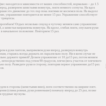
(вес находится в зависимости от ваших способностей, нормально – до 1.5
перед, развернем запястьями вовнутрь, локти немного согнуты. На вдох
ршая это движение до тех пор пока локтями не коснемся пола. На выдохе
ие, упражнение повторяется не менее 15 раз. Упражнение способствует
т трицепсы.
рогибаем! Отдых несколько секунд и чуточку меняем само упражнение:
 а запястья направлены вовнутрь. На вдохе, сгибая локти, опускаем руки
я в начальноое положение. Повторяем 15 раз.
рем в руки гантели, выпрямляем руки вперед, развернув вовнутрь
нам, стараясь всегда держать их параллельно полу. Ни в коем случае не
тельно держите прямой! Делаем упражнение от 10 до15 раз, потом меняем
, непосредственно под углом 90 градусов, плечи (весь участок от плечевого
ьно полу. Разведите руки в сторону, повторяя первое упражнение до15 раз.
ов.
едем в стороны (запястьями вниз), ноги соответственно на ширине плеч.
ния (спина ровная, руки ровненькие) поначалу вперед до 25 раз, позже
 и грудные мускулы.