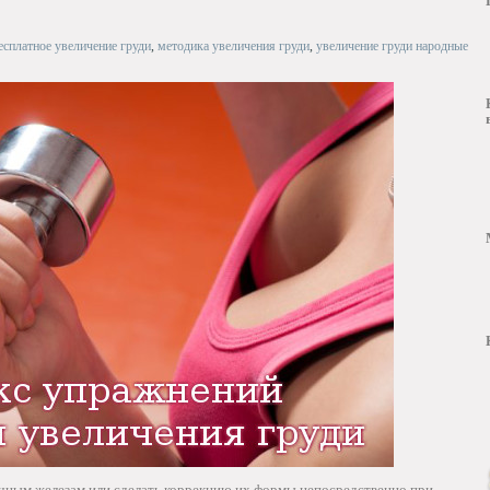
есплатное увеличение груди
,
методика увеличения груди
,
увеличение груди народные
чным железам или сделать коррекцию их формы непосредственно при