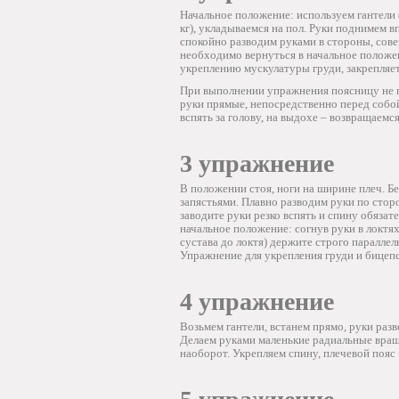
Начальное положение: используем гантели 
кг), укладываемся на пол. Руки поднимем в
спокойно разводим руками в стороны, сове
необходимо вернуться в начальное положен
укреплению мускулатуры груди, закрепляе
При выполнении упражнения поясницу не п
руки прямые, непосредственно перед собой,
вспять за голову, на выдохе – возвращаемс
3 упражнение
В положении стоя, ноги на ширине плеч. Бе
запястьями. Плавно разводим руки по сторо
заводите руки резко вспять и спину обяза
начальное положение: согнув руки в локтях
сустава до локтя) держите строго параллел
Упражнение для укрепления груди и бицепс
4 упражнение
Возьмем гантели, встанем прямо, руки разв
Делаем руками маленькие радиальные враще
наоборот. Укрепляем спину, плечевой пояс