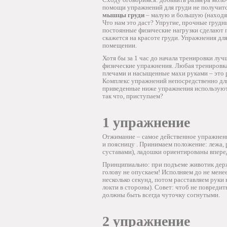
помощи упражнений для груди не получится
мышцы груди
– малую и большую (находят
Что нам это даст? Упругие, прочные грудн
постоянные физические нагрузки сделают 
скажется на красоте груди. Упражнения дл
помещении.
Хотя бы за 1 час до начала тренировки луч
физические упражнения. Любая тренировка
плечами и насыщенные махи руками – это 
Комплекс упражнений непосредственно д
приведенные ниже упражнения используют, 
так что, приступаем?
1 упражнение
Отжимание – самое действенное упражнен
и поясницу . Принимаем положение: лежа, 
суставами), ладошки ориентированы впере
Принципиально: при подъеме животик держ
голову не опускаем! Исполняем до не мене
несколько секунд, потом расставляем руки
локти в стороны). Совет: чтоб не повреди
должны быть всегда чуточку согнутыми.
2 упражнение