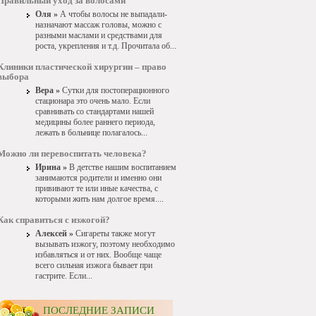
Правильный уход за волосами
Оля »
А чтобы волосы не выпадали-
назначают массаж головы, можно с
разными маслами и средствами для
роста, укрепления и т.д. Прочитала об...
Клиники пластической хирургии – право
выбора
Вера »
Сутки для постоперационного
стационара это очень мало. Если
сравнивать со стандартами нашей
медицины более раннего периода,
лежать в больнице полагалось...
Можно ли перевоспитать человека?
Ирина »
В детстве нашим воспитанием
занимаются родители и именно они
прививают те или иные качества, с
которыми жить нам долгое время....
Как справиться с изжогой?
Алексей »
Сигареты также могут
вызывать изжогу, поэтому необходимо
избавляться и от них. Вообще чаще
всего сильная изжога бывает при
гастрите. Если...
ПОСЛЕДНИЕ ЗАПИСИ