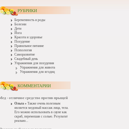
РУБРИКИ
Беременность и роды
Болезни
Дети
Йога
Красота и здоровье
Похудение
Правильное питание
Психология
Саморазвитие
Свадебный день
Упражнения для похудения
Упражнения для живота
Упражнения для ягодиц
КОММЕНТАРИИ
Мед - отличное средство против прыщей
Ольга »
Также очень полезным
является медовый массаж лица, тела.
Его можно использовать в сауне как
скраб, перемешав с солью. Результат
реально...