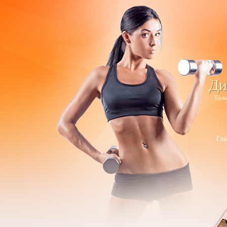
Ди
Толь
Гла