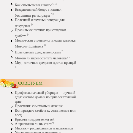
13
Как смыть тоник с волос?
Бездепозитный бонус в казино:
10
бесплатная регистрация
Полезный и вкусный завтрак для
9
похудения
Правильное питание при сахарном
9
диабете
Московская стоматологическая клиника
8
Moscow-Lumineers
7
Правильный уход за волосами
7
Можно ли перевоспитать человека?
Мед - отличное средство против прыщей
7
СОВЕТУЕМ
Профессиональный уборщик — лучший
друг чистого дома и по привлекательной
цене!
Простатит: симптомы и лечение
Вся правда о свойствах соли: польза или
вред
Красота и здоровье ногтей
А правильно ли вы спите?
Массаж – расслабляемся и заряжаемся
Удаление сосудов и эпиляция с