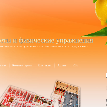
еты и физические упражнения
ко полезные и натуральные способы снижения веса - худеем вместе
вная
Комментарии
Контакты
Архив
RSS