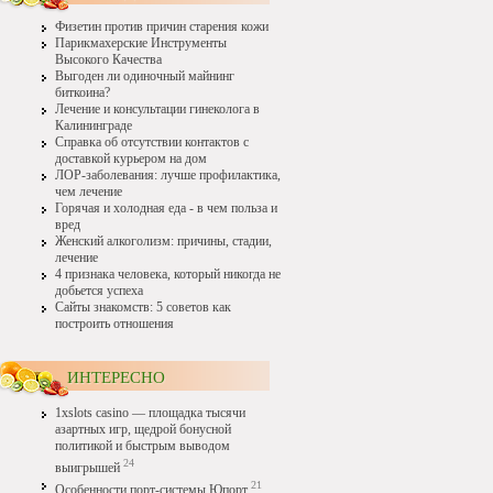
Физетин против причин старения кожи
Парикмахерские Инструменты
Высокого Качества
Выгоден ли одиночный майнинг
биткоина?
Лечение и консультации гинеколога в
Калининграде
Справка об отсутствии контактов с
доставкой курьером на дом
ЛОР-заболевания: лучше профилактика,
чем лечение
Горячая и холодная еда - в чем польза и
вред
Женский алкоголизм: причины, стадии,
лечение
4 признака человека, который никогда не
добьется успеха
Сайты знакомств: 5 советов как
построить отношения
ИНТЕРЕСНО
1xslots casino — площадка тысячи
азартных игр, щедрой бонусной
политикой и быстрым выводом
24
выигрышей
21
Особенности порт-системы Юпорт