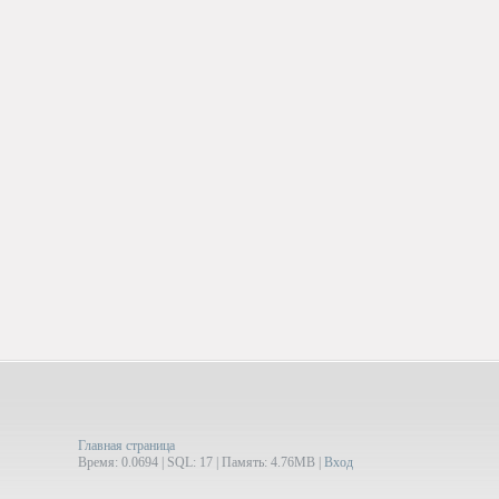
Главная страница
Время: 0.0694 | SQL: 17 | Память: 4.76MB
|
Вход