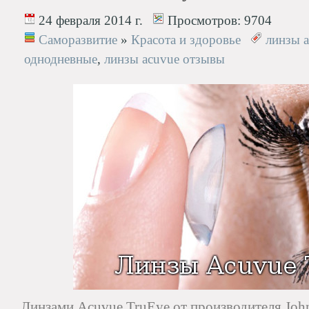
24 февраля 2014 г.
Просмотров:
9704
Саморазвитие
»
Красота и здоровье
линзы a
однодневные
,
линзы acuvue отзывы
Линзами Acuvue TruEye от производителя Jo