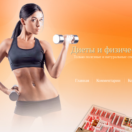
Диеты и физиче
Только полезные и натуральные сп
Главная
Комментарии
К