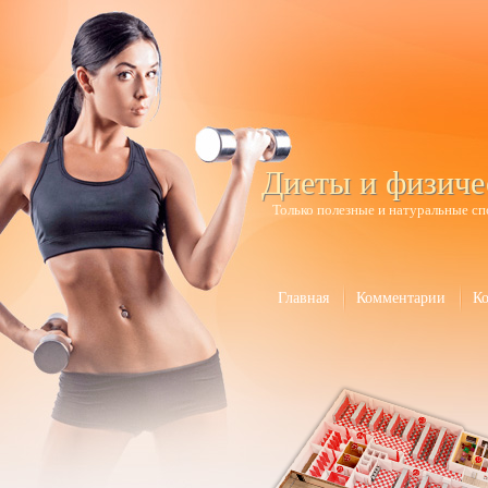
Диеты и физиче
Только полезные и натуральные сп
Главная
Комментарии
К