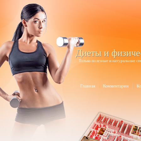
Диеты и физиче
Только полезные и натуральные сп
Главная
Комментарии
К