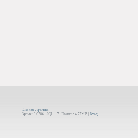
Главная страница
Время: 0.0706 | SQL: 17 | Память: 4.77MB
|
Вход