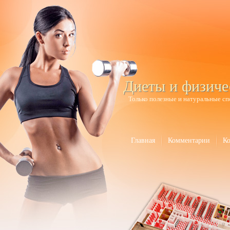
Диеты и физиче
Только полезные и натуральные сп
Главная
Комментарии
К