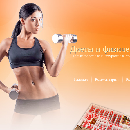
Диеты и физиче
Только полезные и натуральные сп
Главная
Комментарии
К