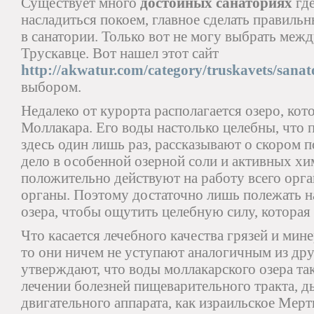
Существует много
достойных санаториях
где
насладиться покоем, главное сделать правиль
в санатории. Только вот не могу выбрать меж
Трускавце. Вот нашел этот сайт
http://akwatur.com/category/truskavets/sanato
выбором.
Недалеко от курорта располагается озеро, кот
Моллакара. Его воды настолько целебны, что 
здесь один лишь раз, рассказывают о скором 
дело в особенной озерной соли и активных х
положительно действуют на работу всего орга
органы. Поэтому достаточно лишь полежать на
озера, чтобы ощутить целебную силу, которая 
Что касается лечебного качества грязей и мин
то они ничем не уступают аналогичным из дру
утверждают, что воды моллакарского озера та
лечении болезней пищеварительного тракта, д
двигательного аппарата, как израильское Ме