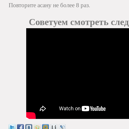
Повторите асану не более 8 раз.
Советуем смотреть сле