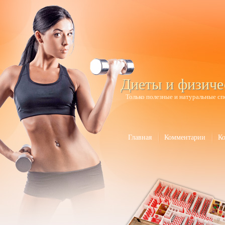
Диеты и физиче
Только полезные и натуральные сп
Главная
Комментарии
К