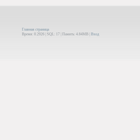
Главная страница
Время: 0.2926 | SQL: 17 | Память: 4.84MB
|
Вход