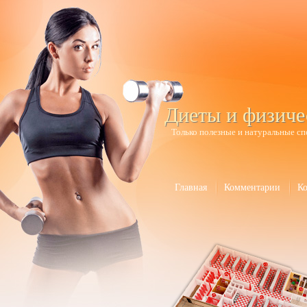
Диеты и физиче
Только полезные и натуральные сп
Главная
Комментарии
К