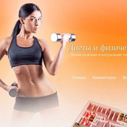
Диеты и физиче
Только полезные и натуральные сп
Главная
Комментарии
К