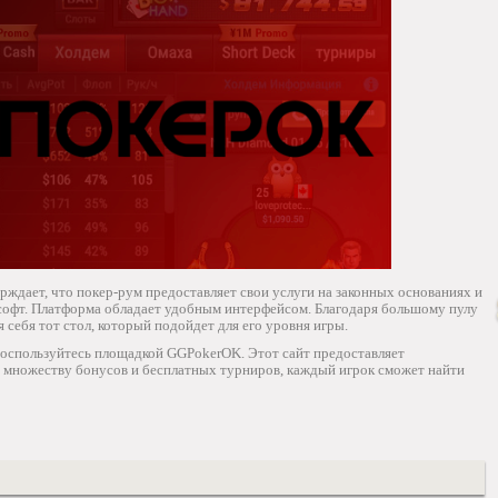
ждает, что покер-рум предоставляет свои услуги на законных основаниях и
софт. Платформа обладает удобным интерфейсом. Благодаря большому пулу
 себя тот стол, который подойдет для его уровня игры.
? Воспользуйтесь площадкой GGPokerOK. Этот сайт предоставляет
я множеству бонусов и бесплатных турниров, каждый игрок сможет найти