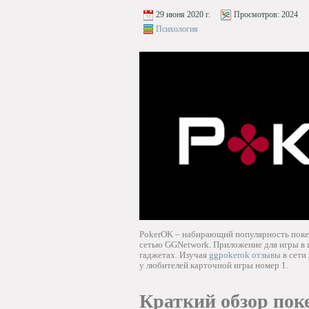
29 июня 2020 г.
Просмотров:
2024
Психология
PokerOK – набирающий популярность покер
сетью GGNetwork. Приложение для игры в п
гаджетах. Изучая
ggpokerok отзывы
в сети
у любителей карточной игры номер 1.
Краткий обзор пок