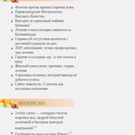
Физетин против причин старения кожи
Парикмахерские Инструменты
Высокого Качества
Выгоден ли одиночный майнинг
биткоина?
Лечение и консультации гинеколога в
Калининграде
Справка об отсутствии контактов с
доставкой курьером на дом
ЛОР-заболевания: лучше профилактика,
чем лечение
Горячая и холодная еда - в чем польза и
вред
Женский алкоголизм: причины, стадии,
лечение
4 признака человека, который никогда не
добьется успеха
Сайты знакомств: 5 советов как
построить отношения
ИНТЕРЕСНО
1xslots casino — площадка тысячи
азартных игр, щедрой бонусной
политикой и быстрым выводом
24
выигрышей
21
Особенности порт-системы Юпорт