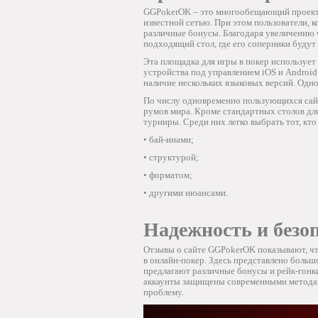
GGPokerOK – это многообещающий проект. Э
известной сетью. При этом пользователи, 
различные бонусы. Благодаря увеличению 
подходящий стол, где его соперники буду
Эта площадка для игры в покер использует
устройства под управлением iOS и Android
наличие нескольких языковых версий. Одно
По числу одновременно пользующихся сайт
румов мира. Кроме стандартных столов дл
турниры. Среди них легко выбрать тот, кт
• бай-инами;
• структурой;
• форматом;
• другими нюансами.
Надежность и безо
Отзывы о сайте GGPokerOK показывают, чт
в онлайн-покер. Здесь представлено больш
предлагают различные бонусы и рейк-гонк
аккаунты защищены современными метода
проблему.