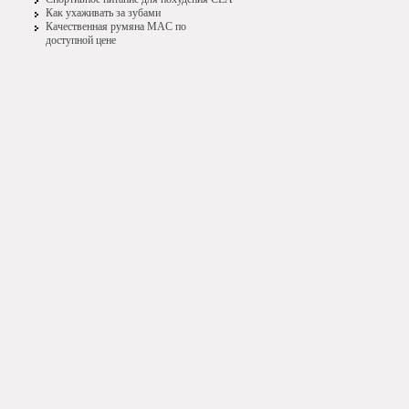
Как ухаживать за зубами
Качественная румяна MAC по
доступной цене