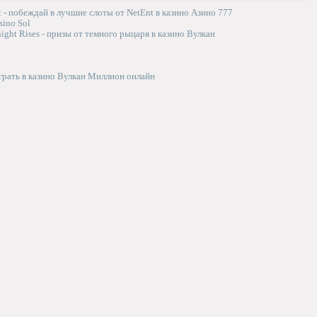
t - побеждай в лучшие слоты от NetEnt в казино Азино 777
ino Sol
ight Rises - призы от темного рыцаря в казино Вулкан
играть в казино Вулкан Миллион онлайн