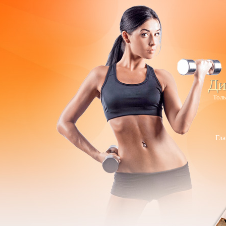
Ди
Толь
Гла