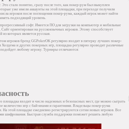
то стало понятно, сразу после того, как покер-рум был выкуплен
которые уже имели аккаунты на этой площадки, при переходе получили
числа игроков после поглощения покер-рума, каждый игрок может найти
т иметь подходящий уровень.
 прогрессивный софт. Имеется ПО для загрузки на компьютер и мобильные
. Сайт ориентирован на русскоязычных игроков. Этому способствует
й из которых является русская.
ом игроков бренд GGPokerOK регулярно входит в пятерку лучших покер-
я Холдема и других покерных игр, площадка регулярно проводит различные
о подойдет любому игроку. Турниры отличаются:
пасность
о площадка входит в число надежных и безопасных мест, где можно сыграть
ое количество игр с бай-инами и гарантиями. Владельцы покер-рума
и. На этой площадке ежедневно регистрируются сотни новых игроков. Все
ми шифрования. Быстрая служба поддержки поможет решить любую