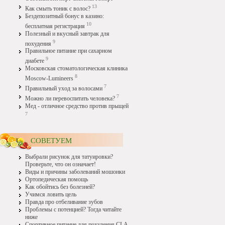
13
Как смыть тоник с волос?
Бездепозитный бонус в казино:
10
бесплатная регистрация
Полезный и вкусный завтрак для
9
похудения
Правильное питание при сахарном
9
диабете
Московская стоматологическая клиника
8
Moscow-Lumineers
7
Правильный уход за волосами
7
Можно ли перевоспитать человека?
Мед - отличное средство против прыщей
7
СОВЕТУЕМ
Выбрали рисунок для татуировки?
Проверьте, что он означает!
Виды и причины заболеваний мошонки
Ортопедическая помощь
Как обойтись без болезней?
Учимся ловить цель
Правда про отбеливание зубов
Проблемы с потенцией? Тогда читайте
ниже
Спортивное питание для похудения CLA