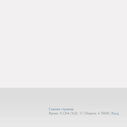
Главная страница
Время: 0.1204 | SQL: 17 | Память: 4.78MB
|
Вход