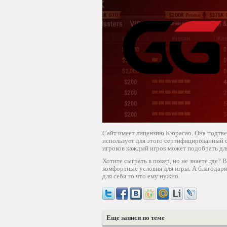
Сайт имеет лицензию Кюрасао. Она подтвер
использует для этого сертифицированный 
игроков каждый игрок может подобрать для
Хотите сыграть в покер, но не знаете где
комфортные условия для игры. А благодар
для себя то что ему нужно.
Еще записи по теме