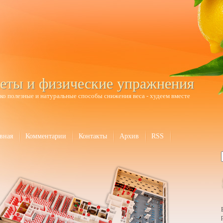
еты и физические упражнения
ко полезные и натуральные способы снижения веса - худеем вместе
вная
Комментарии
Контакты
Архив
RSS