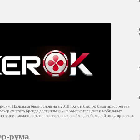
-рум. Площадка была основана в 2019 году, и быстро была приобретена
окер от этого бренда доступны как на компьютере, так и мобильных
 интернет, можно понять, что этот ресурс обладает большой популярностью
ер-рума