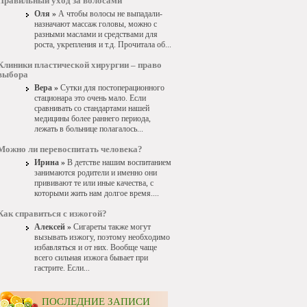
Правильный уход за волосами
Оля »
А чтобы волосы не выпадали-
назначают массаж головы, можно с
разными маслами и средствами для
роста, укрепления и т.д. Прочитала об...
Клиники пластической хирургии – право
выбора
Вера »
Сутки для постоперационного
стационара это очень мало. Если
сравнивать со стандартами нашей
медицины более раннего периода,
лежать в больнице полагалось...
Можно ли перевоспитать человека?
Ирина »
В детстве нашим воспитанием
занимаются родители и именно они
прививают те или иные качества, с
которыми жить нам долгое время....
Как справиться с изжогой?
Алексей »
Сигареты также могут
вызывать изжогу, поэтому необходимо
избавляться и от них. Вообще чаще
всего сильная изжога бывает при
гастрите. Если...
ПОСЛЕДНИЕ ЗАПИСИ