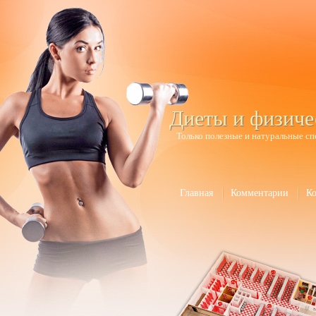
Диеты и физиче
Только полезные и натуральные сп
Главная
Комментарии
К