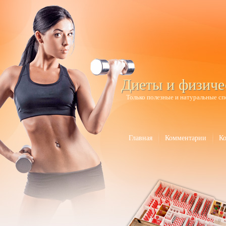
Диеты и физиче
Только полезные и натуральные сп
Главная
Комментарии
К