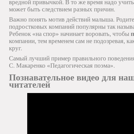
вредной привычкой. В то же время надо учиты
может быть следствием разных причин.
Важно понять мотив действий малыша. Родител
подростковых компаний популярны так назыв
Ребенок «на спор» начинает воровать, чтобы
п
компании, тем временем сам не подозревая, ка
круг.
Самый лучший пример правильного поведения
С. Макаренко «Педагогическая поэма».
Познавательное видео для на
читателей