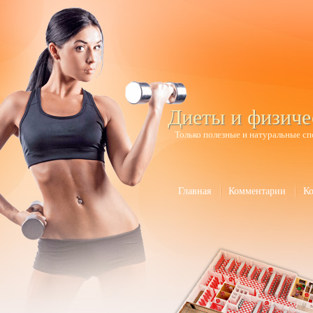
Диеты и физиче
Только полезные и натуральные сп
Главная
Комментарии
К