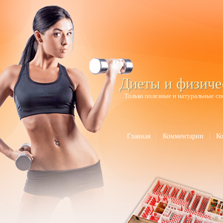
Диеты и физиче
Только полезные и натуральные сп
Главная
Комментарии
К