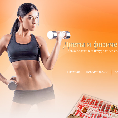
Диеты и физиче
Только полезные и натуральные сп
Главная
Комментарии
К