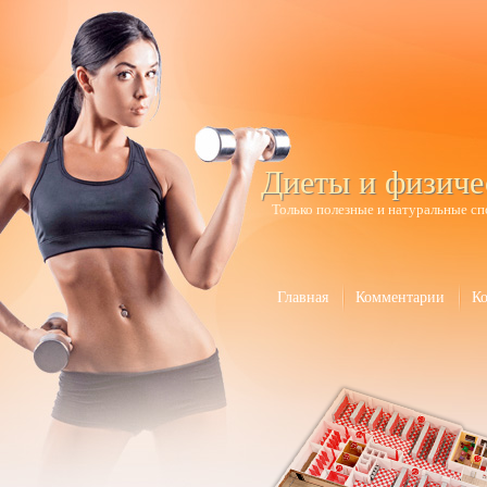
Диеты и физиче
Только полезные и натуральные сп
Главная
Комментарии
К