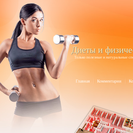
Диеты и физиче
Только полезные и натуральные сп
Главная
Комментарии
К