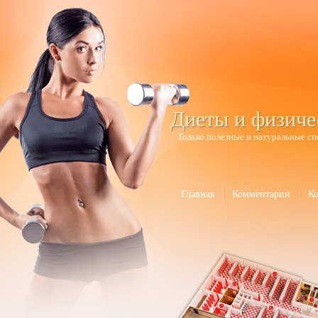
Диеты и физиче
Только полезные и натуральные сп
Главная
Комментарии
К