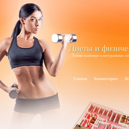
Диеты и физиче
Только полезные и натуральные сп
Главная
Комментарии
К