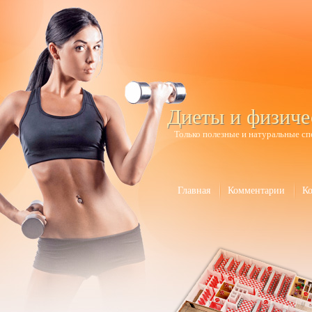
Диеты и физиче
Только полезные и натуральные сп
Главная
Комментарии
К