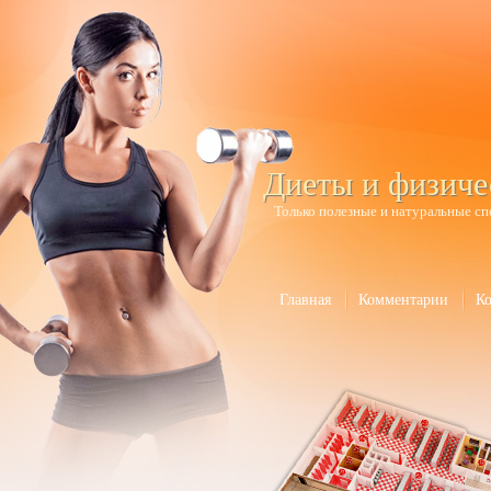
Диеты и физиче
Только полезные и натуральные сп
Главная
Комментарии
К