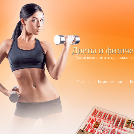
Диеты и физиче
Только полезные и натуральные сп
Главная
Комментарии
К