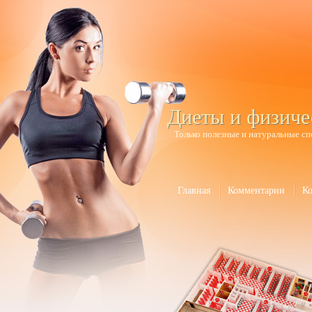
Диеты и физиче
Только полезные и натуральные сп
Главная
Комментарии
К